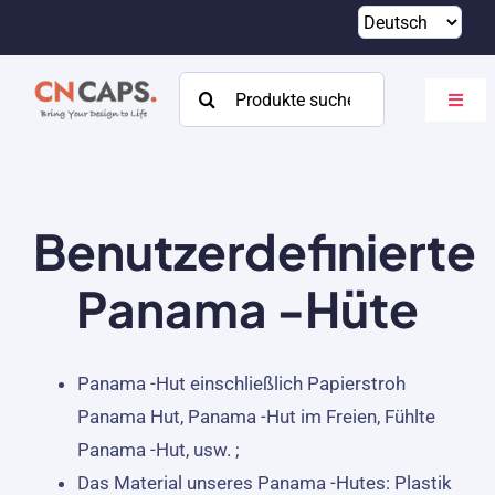
Zum
Inhalt
springen
Suchen
Navig
nach:
umsch
Heim
Brauch
Benutzerdefinierte
Katalog
Panama -Hüte
Um
Ressourcen
Panama -Hut einschließlich Papierstroh
Panama Hut, Panama -Hut im Freien, Fühlte
Kontakt
Panama -Hut, usw. ;
Das Material unseres Panama -Hutes: Plastik