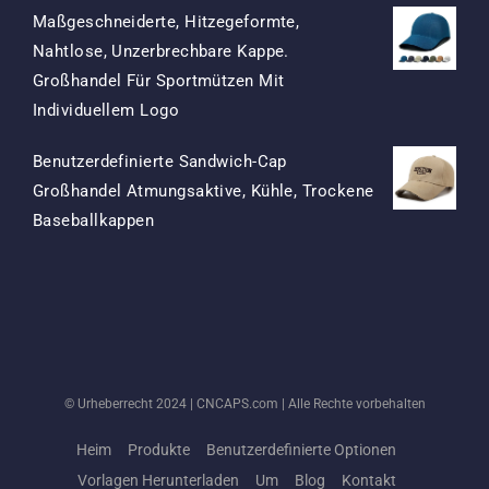
Maßgeschneiderte, Hitzegeformte,
Nahtlose, Unzerbrechbare Kappe.
Großhandel Für Sportmützen Mit
Ursprünglicher
Aktueller
Individuellem Logo
Preis
Preis
Benutzerdefinierte Sandwich-Cap
War:
Ist:
Großhandel Atmungsaktive, Kühle, Trockene
$15.50
$7.50.
Ursprünglicher
Aktueller
Baseballkappen
Preis
Preis
War:
Ist:
$13.50
$5.50.
© Urheberrecht 2024 |
CNCAPS.com
| Alle Rechte vorbehalten
Heim
Produkte
Benutzerdefinierte Optionen
Vorlagen Herunterladen
Um
Blog
Kontakt