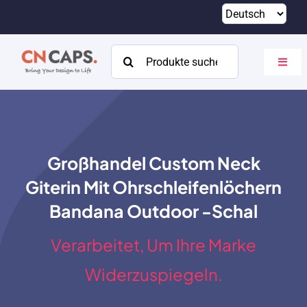
Zum
Inhalt
springen
Suchen
Navig
nach:
umsch
Heim
Brauch
Großhandel Custom Neck
Katalog
Giterin Mit Ohrschleifenlöchern
Um
Bandana Outdoor -Schal
Ressourcen
Verarbeitet, Um Ihre Marke
Kontakt
Widerzuspiegeln.