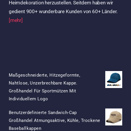
Heimdekoration herzustellen. Seitdem haben wir
gedient 900+ wunderbare Kunden von 60+ Länder.
[mehr]
Produkte
Maßgeschneiderte, Hitzegeformte,
Nahtlose, Unzerbrechbare Kappe.
Großhandel Für Sportmützen Mit
Ursprünglicher
Aktueller
Individuellem Logo
Preis
Preis
Benutzerdefinierte Sandwich-Cap
War:
Ist:
Großhandel Atmungsaktive, Kühle, Trockene
$15.50
$7.50.
Ursprünglicher
Aktueller
Baseballkappen