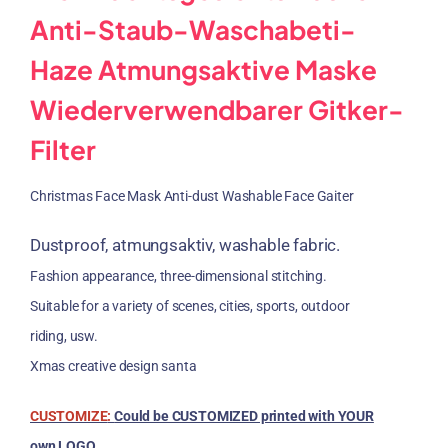
Anti-Staub-Waschabeti-
Haze Atmungsaktive Maske
Wiederverwendbarer Gitker-
Filter
Christmas Face Mask Anti-dust Washable Face Gaiter
Dustproof
, atmungsaktiv,
washable fabric
.
Fashion appearance
,
three-dimensional stitching
.
Suitable for a variety of scenes
,
cities
,
sports
,
outdoor
riding
, usw.
Xmas creative design santa
CUSTOMIZE
:
Could be CUSTOMIZED printed with YOUR
own LOGO