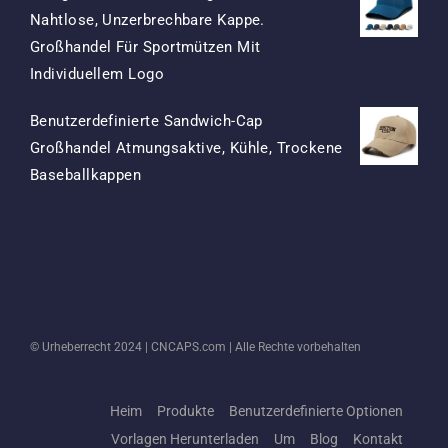
Nahtlose, Unzerbrechbare Kappe.
Großhandel Für Sportmützen Mit
Ursprünglicher
Aktueller
Individuellem Logo
Preis
Preis
Benutzerdefinierte Sandwich-Cap
War:
Ist:
Großhandel Atmungsaktive, Kühle, Trockene
$15.50
$7.50.
Ursprünglicher
Aktueller
Baseballkappen
Preis
Preis
War:
Ist:
$13.50
$5.50.
© Urheberrecht 2024 |
CNCAPS.com
| Alle Rechte vorbehalten
Heim
Produkte
Benutzerdefinierte Optionen
Vorlagen Herunterladen
Um
Blog
Kontakt