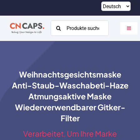
Zum
Inhalt
springen
Suchen
Navig
nach:
umsch
Heim
Brauch
Weihnachtsgesichtsmaske
Katalog
Anti-Staub-Waschabeti-Haze
Um
Atmungsaktive Maske
Wiederverwendbarer Gitker-
Ressourcen
Filter
Kontakt
Verarbeitet, Um Ihre Marke