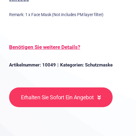
Remark
: 1
x Face Mask
(
Not includes PM layer filter
)
Benötigen Sie weitere Details?
Artikelnummer:
10049
|
Kategorien:
Schutzmaske
Erhalten Sie Sofort Ein Angebot