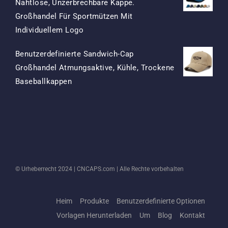
Nahtlose, Unzerbrechbare Kappe.
Großhandel Für Sportmützen Mit
Ursprünglicher
Aktueller
Individuellem Logo
Preis
Preis
Benutzerdefinierte Sandwich-Cap
War:
Ist:
Großhandel Atmungsaktive, Kühle, Trockene
$15.50
$7.50.
Ursprünglicher
Aktueller
Baseballkappen
Preis
Preis
War:
Ist:
$13.50
$5.50.
© Urheberrecht 2024 |
CNCAPS.com
| Alle Rechte vorbehalten
Heim
Produkte
Benutzerdefinierte Optionen
Vorlagen Herunterladen
Um
Blog
Kontakt