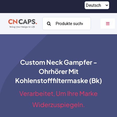
Zum
Inhalt
springen
Suchen
Navig
nach:
umsch
Heim
Brauch
Custom Neck Gampfer -
Katalog
Ohrhörer Mit
Um
Kohlenstofffiltermaske (Bk)
Ressourcen
Verarbeitet, Um Ihre Marke
Kontakt
Widerzuspiegeln.