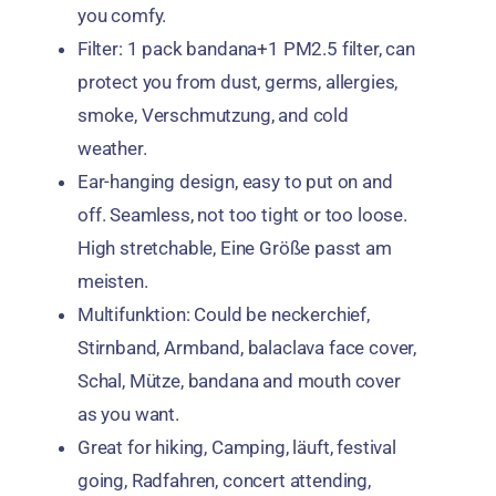
you comfy
.
Filter: 1
pack bandana+1 PM2.5 filter
,
can
protect you from dust
,
germs
,
allergies
,
smoke
, Verschmutzung,
and cold
weather
.
Ear-hanging design
,
easy to put on and
off
.
Seamless
,
not too tight or too loose
.
High stretchable
, Eine Größe passt am
meisten.
Multifunktion:
Could be neckerchief
,
Stirnband, Armband,
balaclava face cover
,
Schal, Mütze,
bandana and mouth cover
as you want
.
Great for hiking
, Camping, läuft,
festival
going
, Radfahren,
concert attending
,