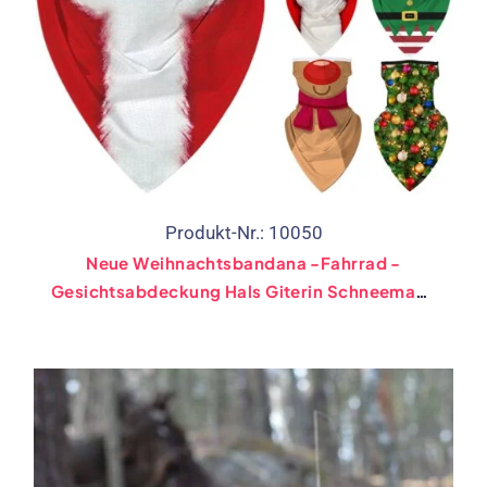
Produkt-Nr.: 10050
Neue Weihnachtsbandana -Fahrrad -
Gesichtsabdeckung Hals Giterin Schneemann
Motorrad Wanderfischerei Fischerei Cosplay
Balaclava Weihnachtsgeschenk