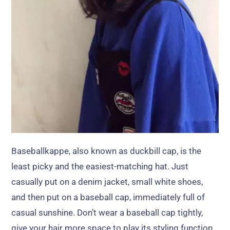
Baseballkappe,
also known as duckbill cap
,
is the
least picky and the easiest-matching hat
.
Just
casually put on a denim jacket
,
small white shoes
,
and then put on a baseball cap
,
immediately full of
casual sunshine
.
Don’t wear a baseball cap tightly
,
give your hair more space to play its styling function
,