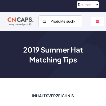
Zum
Inhalt
springen
Suchen
Navig
nach:
umsch
Heim
Brauch
2019
Summer Hat
Matching Tips
Katalog
Um
Ressourcen
Kontakt
INHALTSVERZEICHNIS