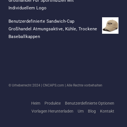
Großhandel Für Sportmützen Mit
Ursprünglicher
Aktueller
Individuellem Logo
Preis
Preis
Benutzerdefinierte Sandwich-Cap
War:
Ist:
Großhandel Atmungsaktive, Kühle, Trockene
$15.50
$7.50.
Ursprünglicher
Aktueller
Baseballkappen
Preis
Preis
War:
Ist:
$13.50
$5.50.
© Urheberrecht 2024 |
CNCAPS.com
| Alle Rechte vorbehalten
Heim
Produkte
Benutzerdefinierte Optionen
Vorlagen Herunterladen
Um
Blog
Kontakt