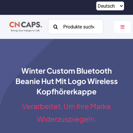
Zum
Inhalt
springen
Suchen
Navig
nach:
umsch
Heim
Brauch
Winter Custom Bluetooth
Katalog
Beanie Hut Mit Logo Wireless
Um
Kopfhörerkappe
Ressourcen
Verarbeitet, Um Ihre Marke
Kontakt
Widerzuspiegeln.