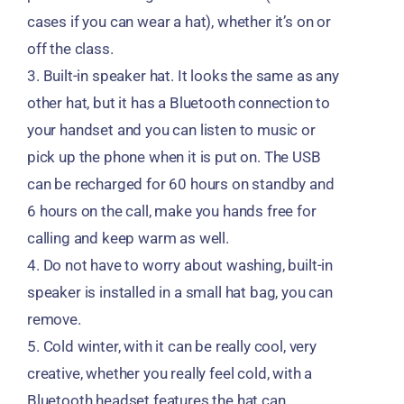
cases if you can wear a hat
),
whether it’s on or
off the class
.
3.
Built-in speaker hat
.
It looks the same as any
other hat
,
but it has a Bluetooth connection to
your handset and you can listen to music or
pick up the phone when it is put on
.
The USB
can be recharged for
60
hours on standby and
6
hours on the call
,
make you hands free for
calling and keep warm as well
.
4.
Do not have to worry about washing
,
built-in
speaker is installed in a small hat bag
,
you can
remove
.
5.
Cold winter
,
with it can be really cool
,
very
creative
,
whether you really feel cold
,
with a
Bluetooth headset features the hat can