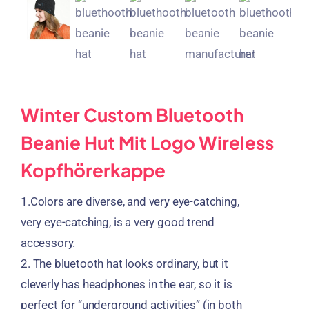
Winter Custom Bluetooth
Beanie Hut Mit Logo Wireless
Kopfhörerkappe
1.
Colors are diverse
,
and very eye-catching
,
very eye-catching
,
is a very good trend
accessory
.
2.
The bluetooth hat looks ordinary
,
but it
cleverly has headphones in the ear
,
so it is
perfect for
“
underground activities
” (
in both