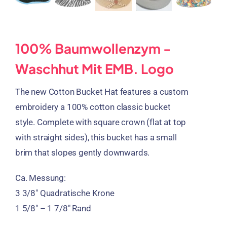
100% Baumwollenzym -
Waschhut Mit EMB. Logo
The new Cotton Bucket Hat features a custom
embroidery a
100%
cotton classic bucket
style
.
Complete with square crown
(
flat at top
with straight sides
),
this bucket has a small
brim that slopes gently downwards
.
Ca. Messung:
3 3/8″ Quadratische Krone
1 5/8″ – 1 7/8″ Rand