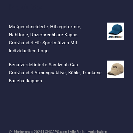
Produkte
Maßgeschneiderte, Hitzegeformte,
Nahtlose, Unzerbrechbare Kappe.
Großhandel Für Sportmützen Mit
Ursprünglicher
Aktueller
Individuellem Logo
Preis
Preis
Benutzerdefinierte Sandwich-Cap
War:
Ist:
Großhandel Atmungsaktive, Kühle, Trockene
$15.50
$7.50.
Ursprünglicher
Aktueller
Baseballkappen
Preis
Preis
War:
Ist:
$13.50
$5.50.
© Urheberrecht 2024 |
CNCAPS.com
| Alle Rechte vorbehalten