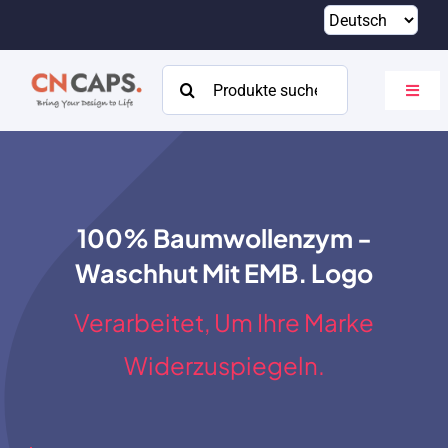
Zum
Inhalt
springen
Suchen
Navig
nach:
umsch
Heim
Brauch
100% Baumwollenzym -
Katalog
Waschhut Mit EMB. Logo
Um
Verarbeitet, Um Ihre Marke
Ressourcen
Widerzuspiegeln.
Kontakt