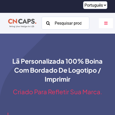
Pular
para
o
Procurar:
Altern
conteúdo
naveg
Lar
Personalizado
Lã Personalizada 100% Boina
Catálogo
Com Bordado De Logotipo /
Sobre
Imprimir
Recursos
Criado Para Refletir Sua Marca.
Contato