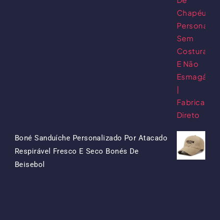
Original
Atual
Era:
É:
$15.50.
$7.50.
Boné Sanduíche Personalizado Por Atacado
Respirável Fresco E Seco Bonés De
O
O
Beisebol
Preço
Preço
Original
Atual
Era:
É:
$13.50.
$5.50.