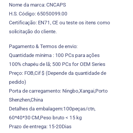
Nome da marca: CNCAPS
H.S. Código: 65050099.00
Certificação: EN71, CE ou teste os itens como
solicitação do cliente.
Pagamento & Termos de envio:
Quantidade mínima : 100 PCs para ações
100% chapéu de lã; 500 PCs for OEM Series
Preço: FOB,Cif $ (Depende da quantidade de
pedido)
Porta de carregamento: Ningbo,Xangai,Porto
Shenzhen,China
Detalhes da embalagem:100peças/ctn,
60*40*30 CM,Peso bruto < 15 kg
Prazo de entrega: 15-20Dias