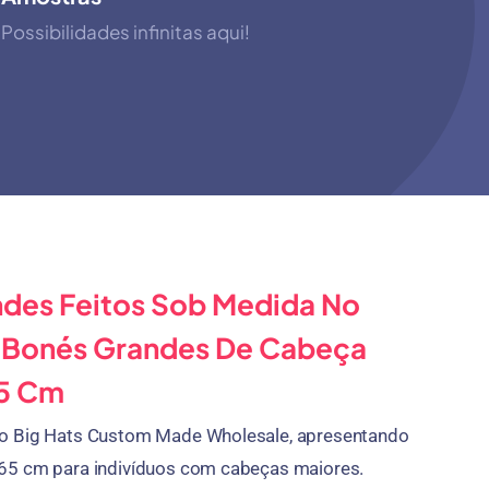
Possibilidades infinitas aqui!
des Feitos Sob Medida No
 Bonés Grandes De Cabeça
65 Cm
o Big Hats Custom Made Wholesale, apresentando
65 cm para indivíduos com cabeças maiores.