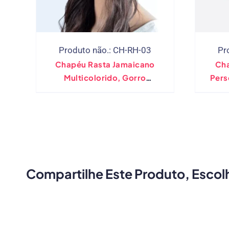
Produto não.: CH-RH-03
Pr
Chapéu Rasta Jamaicano
Cha
Multicolorido, Gorro
Pers
Desleixado, Gorro De Malha,
Re
Peruca, Acessório De Fantasia
Compartilhe Este Produto, Escol