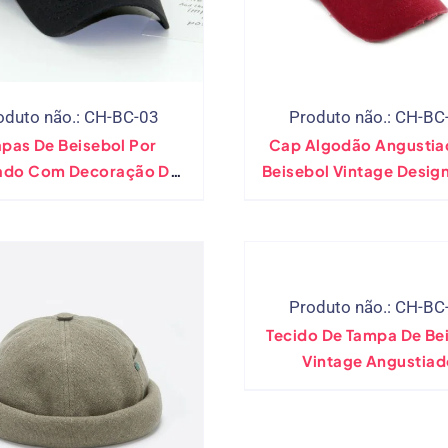
oduto não.: CH-BC-03
Produto não.: CH-BC
pas De Beisebol Por
Cap Algodão Angustia
ado Com Decoração De
Beisebol Vintage Desig
el De Metal – Cores
Variadas
Produto não.: CH-BC
Tecido De Tampa De Be
Vintage Angustiad