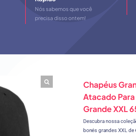
Nós sabemos que você
precisa disso ontem!
Chapéus Gran
Atacado Para
Grande XXL 
Descubra nossa coleçã
bonés grandes XXL de 