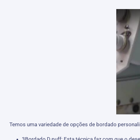
Temos uma variedade de opções de bordado personaliza
3Bordado D puff: Esta técnica faz com que o dese