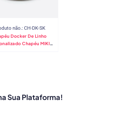
oduto não.: CH-DK-SK
péu Docker De Linho
onalizado Chapéu MIKI
trô Chapéu CRÂNIO
ha Sua Plataforma!