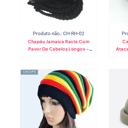
Produto não.: CH-RH-02
Pr
Chapéu Jamaica Rasta Com
Ca
Pavor De Cabelos Longos –
Atac
Acessório De Fantasia Rasta
An
Peruca Com Tampa