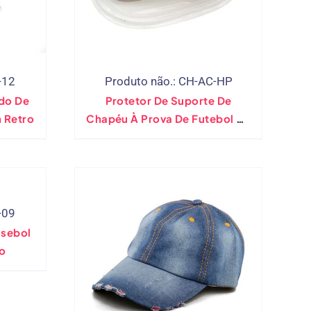
-12
Produto não.: CH-AC-HP
do De
Protetor De Suporte De
n Retro
Chapéu À Prova De Futebol De
Beisebol Plástico De Beisebol
-09
isebol
o