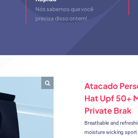
Nós sabemos que você
precisa disso ontem!
Atacado Pers
Hat Upf 50+ 
Private Brak
Breathable and refresh
moisture wicking sport