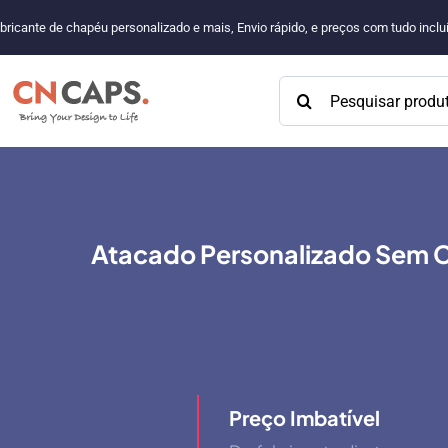
Pular
bricante de chapéu personalizado e mais, Envio rápido, e preços com tudo incl
para
o
Procurar:
conteúdo
Atacado Personalizado Sem Co
Preço Imbatível