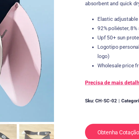
absorbent and quick dr
Elastic adjustable
92% poliéster, 8%
Upf 50+
sun prote
Logotipo personal
logo
)
Wholesale price f
Precisa de mais detal
Sku:
CH-SC-02
|
Categor
Obtenha Cotação