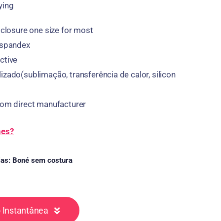
ying
 closure one size for most
 spandex
ctive
izado(sublimação, transferência de calor,
silicon
rom direct manufacturer
hes?
ias:
Boné sem costura
 Instantânea