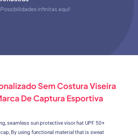
Possibilidades infinitas aqui!
onalizado Sem Costura Viseira
Marca De Captura Esportiva
ing
,
seamless sun protective visor hat UPF
50+
 cap
,
By using functional material that is sweat