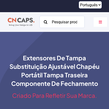
Pular
para
o
Procurar:
Altern
conteúdo
naveg
Lar
Personalizado
Extensores De Tampa
Catálogo
Substituição Ajustável Chapéu
Sobre
Portátil Tampa Traseira
Componente De Fechamento
Recursos
Criado Para Refletir Sua Marca.
Contato