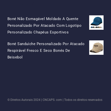
Produtos
Boné Não Esmagável Moldado A Quente
Personalizado Por Atacado Com Logotipo
O
O
Personalizado Chapéus Esportivos
Preço
Preço
Boné Sanduíche Personalizado Por Atacado
Original
Atual
Respirável Fresco E Seco Bonés De
Era:
É:
O
O
Beisebol
$15.50.
$7.50.
Preço
Preço
Original
Atual
Era:
É:
$13.50.
$5.50.
© Direitos Autorais 2024 |
CNCAPS. com
| Todos os direitos reservados