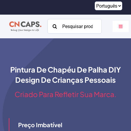
Pular
para
o
Procurar:
Altern
conteúdo
naveg
Lar
Personalizado
Pintura De Chapéu De Palha DIY
Catálogo
Design De Crianças Pessoais
Sobre
Criado Para Refletir Sua Marca.
Recursos
Contato
Preço Imbatível