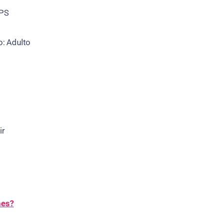
PS
o:
Adulto
ir
hes?