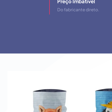
Preço Imbatível
Do fabricante direto.