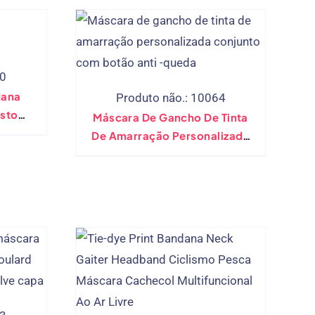
50
dana
Produto não.: 10064
sto
Máscara De Gancho De Tinta
r De
De Amarração Personalizada
da
Conjunto Com Botão Anti -
clava
Queda
l