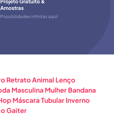
Projeto Gratuito &
Amostras
Possibilidades infinitas aqui!
vo Retrato Animal Lenço
da Masculina Mulher Bandana
Hop Máscara Tubular Inverno
o Gaiter