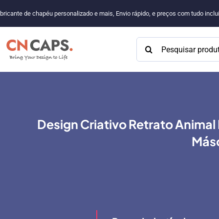
Pular
bricante de chapéu personalizado e mais, Envio rápido, e preços com tudo incl
para
o
Procurar:
conteúdo
Design Criativo Retrato Anima
Másc