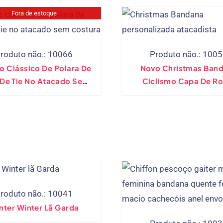
Fora de estoque
roduto não.: 10066
Produto não.: 100
o Clássico De Polara De
Novo Christmas Ban
 De Tie No Atacado Sem
Ciclismo Capa De Ro
Costura
Garraça De Neve Moto
Moto Para Caminha
Cosplay Cosplay Bala
Presente De Nata
roduto não.: 10041
nter Winter Lã Garda