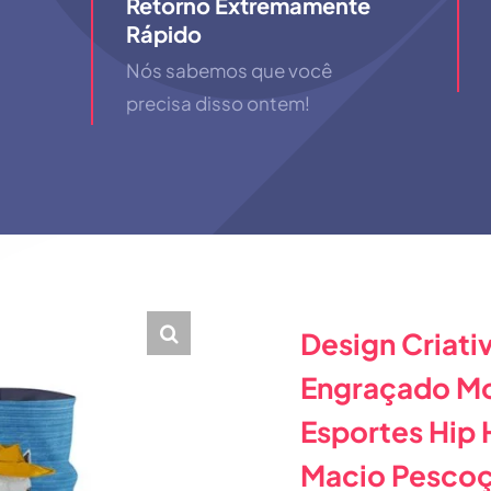
Retorno Extremamente
Rápido
Nós sabemos que você
precisa disso ontem!
Design Criati
Engraçado Mo
Esportes Hip 
Macio Pescoç