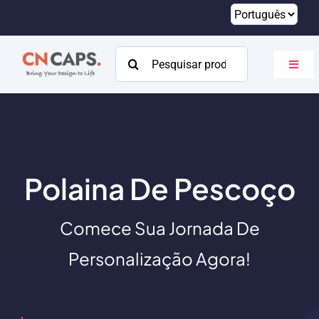
Pular
para
o
Procurar:
Altern
conteúdo
naveg
Lar
Personalizado
Catálogo
Polaina De Pescoço
Sobre
Comece Sua Jornada De
Recursos
Personalização Agora!
Contato