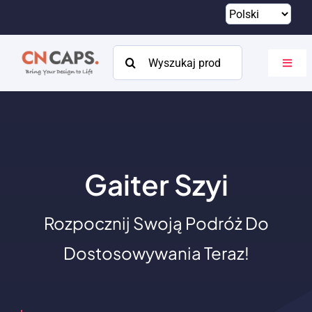
Przejdź
do
treści
Szukaj:
Przeł
nawig
Dom
Zwyczaj
Katalog
Gaiter Szyi
O
Rozpocznij Swoją Podróż Do
Zasoby
Dostosowywania Teraz!
Kontakt