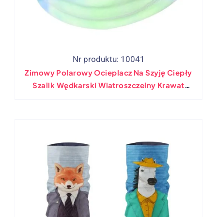
Nr produktu: 10041
Zimowy Polarowy Ocieplacz Na Szyję Ciepły
Szalik Wędkarski Wiatroszczelny Krawat
Barwnik Ocieplacz Na Szyję Regulowany
Piesze Wycieczki Opaska Na Zewnątrz
Rowerowa Bandany