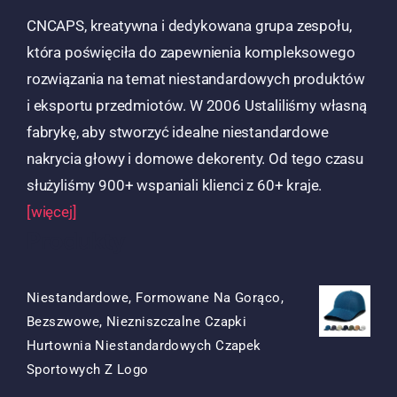
CNCAPS, kreatywna i dedykowana grupa zespołu,
która poświęciła do zapewnienia kompleksowego
rozwiązania na temat niestandardowych produktów
i eksportu przedmiotów. W 2006 Ustaliliśmy własną
fabrykę, aby stworzyć idealne niestandardowe
nakrycia głowy i domowe dekorenty. Od tego czasu
służyliśmy 900+ wspaniali klienci z 60+ kraje.
[więcej]
Produkty
Niestandardowe, Formowane Na Gorąco,
Bezszwowe, Niezniszczalne Czapki
Hurtownia Niestandardowych Czapek
Oryginalna
Obecna
Sportowych Z Logo
Cena
Cena