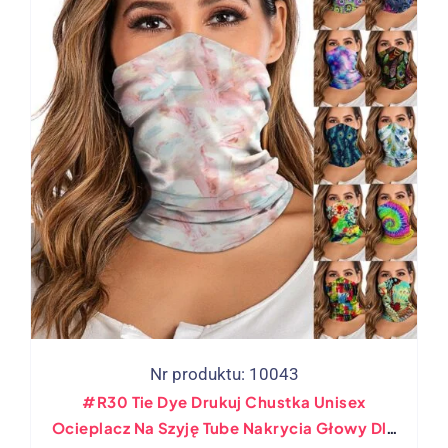
Nr produktu: 10043
#R30 Tie Dye Drukuj Chustka Unisex
Ocieplacz Na Szyję Tube Nakrycia Głowy Dla