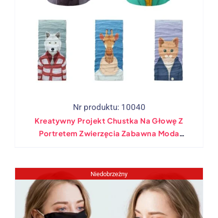
Nr produktu: 10040
Kreatywny Projekt Chustka Na Głowę Z
Portretem Zwierzęcia Zabawna Moda
Mężczyźni Kobiety Chustka Sportowa Hip-
Hopowa Maska ​​rurowa Zimowy Miękki
Ocieplacz Na Szyję
Niedobrzeżny