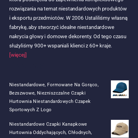
rozwiązania na temat niestandardowych produktów
i eksportu przedmiotów. W 2006 Ustaliliśmy własną
fabrykę, aby stworzyć idealne niestandardowe
nakrycia głowy i domowe dekorenty. Od tego czasu
służyliśmy 900+ wspaniali klienci z 60+ kraje.
[więcej]
Produkty
Niestandardowe, Formowane Na Gorąco,
Bezszwowe, Niezniszczalne Czapki
Hurtownia Niestandardowych Czapek
Oryginalna
Obecna
Sportowych Z Logo
Cena
Cena
Niestandardowe Czapki Kanapkowe
Była:
To:
Hurtownia Oddychających, Chłodnych,
$15.50.
$7.50.