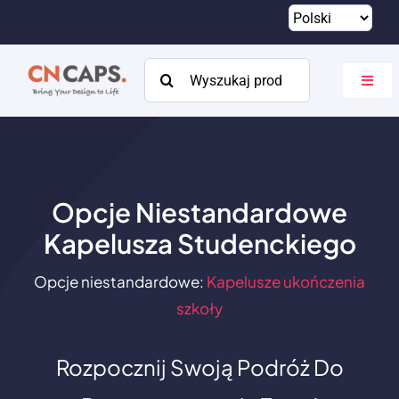
Przejdź
do
treści
Szukaj:
Przeł
nawig
Dom
Zwyczaj
Opcje Niestandardowe
Katalog
Kapelusza Studenckiego
O
Opcje niestandardowe:
Kapelusze ukończenia
Zasoby
szkoły
Kontakt
Rozpocznij Swoją Podróż Do