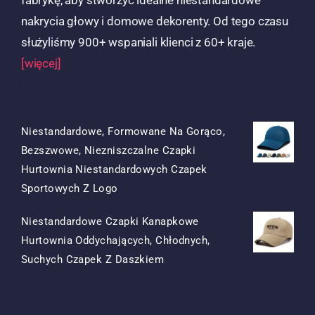
nakrycia głowy i domowe dekorenty. Od tego czasu
służyliśmy 900+ wspaniali klienci z 60+ kraje.
[więcej]
Produkty
Niestandardowe, Formowane Na Gorąco,
Bezszwowe, Niezniszczalne Czapki
Hurtownia Niestandardowych Czapek
Oryginalna
Obecna
Sportowych Z Logo
Cena
Cena
Niestandardowe Czapki Kanapkowe
Była:
To:
Hurtownia Oddychających, Chłodnych,
$15.50.
$7.50.
Oryginalna
Obecna
Suchych Czapek Z Daszkiem
Cena
Cena
Była:
To:
$13.50.
$5.50.