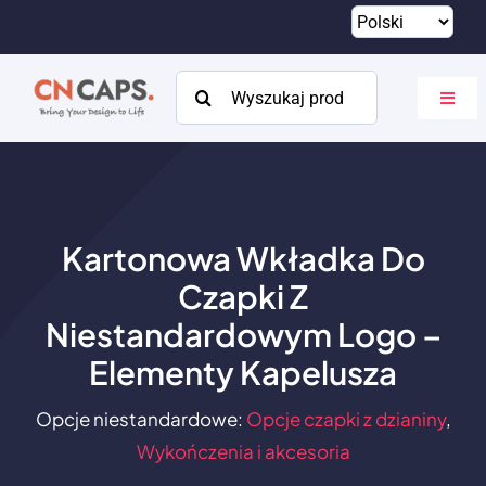
Przejdź
do
treści
Szukaj:
Przeł
nawig
Dom
Zwyczaj
Kartonowa Wkładka Do
Katalog
Czapki Z
O
Niestandardowym Logo –
Elementy Kapelusza
Zasoby
Opcje niestandardowe:
Opcje czapki z dzianiny
,
Kontakt
Wykończenia i akcesoria