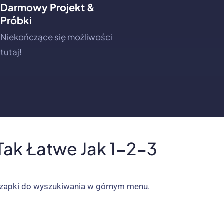
Darmowy Projekt &
Próbki
Niekończące się możliwości
tutaj!
ak Łatwe Jak 1-2-3
 czapki do wyszukiwania w górnym menu.