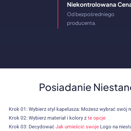
Niekontrolowana Cen
Od bezpośredniego
producenta.
Posiadanie Niesta
Krok 01:
Wybierz styl kapelusza: Możesz wybrać swój 
Krok 02:
Wybierz materiał i kolory z
te opcje
Krok 03:
Decydować
Jak umieścić swoje
Logo na nies