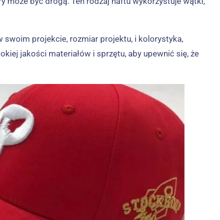
y może być drogą. Ten rodzaj haftu wykorzystuje wątki,
woim projekcie, rozmiar projektu, i kolorystyka,
ej jakości materiałów i sprzętu, aby upewnić się, że