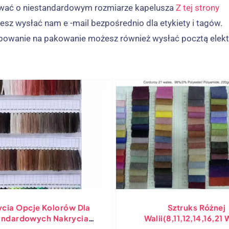
wać o niestandardowym rozmiarze kapelusza
Z tej strony
esz wysłać nam e -mail bezpośrednio dla etykiety i tagów.
zebowanie na pakowanie możesz również wysłać pocztą elekt
ycia Opcje Kolorów Dla
Sztruks Różnej
andardowych Nakrycia
Walii(8,11,12,14,16,21 
Głowy & Odzież
Poliester, Bawełniany 