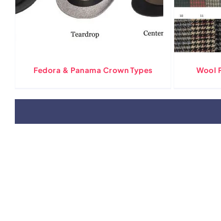
Fedora &
Panama Crown Types
Wool P