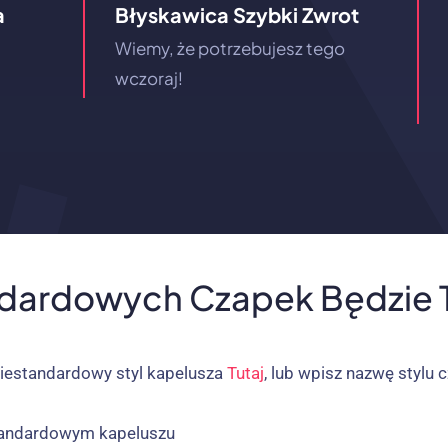
a
Błyskawica Szybki Zwrot
Wiemy, że potrzebujesz tego
wczoraj!
ndardowych Czapek Będzie T
niestandardowy styl kapelusza
Tutaj
, lub wpisz nazwę stylu
tandardowym kapeluszu