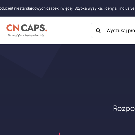
Przejdź
oducent niestandardowych czapek i więcej, Szybka wysyłka, i ceny all inclusiv
do
treści
Szukaj:
Rozpo