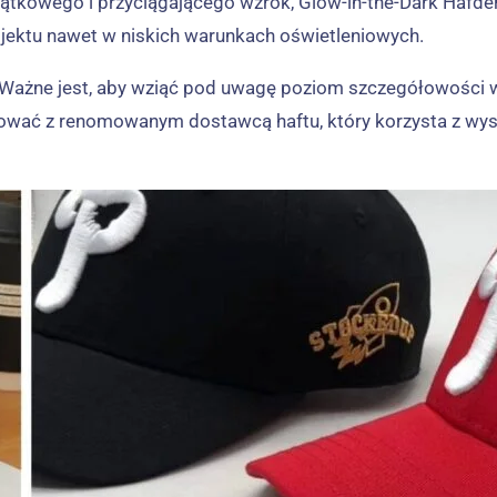
jątkowego i przyciągającego wzrok, Glow-in-the-Dark Hafder
ojektu nawet w niskich warunkach oświetleniowych.
 Ważne jest, aby wziąć pod uwagę poziom szczegółowości w s
wać z renomowanym dostawcą haftu, który korzysta z wysoki