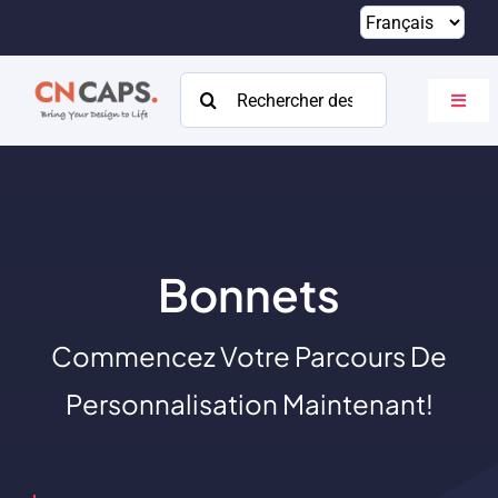
Passer
au
contenu
Rechercher:
Bascu
la
navig
Maison
Coutume
Catalogue
Bonnets
À propos
Commencez Votre Parcours De
Ressources
Personnalisation Maintenant!
Contact