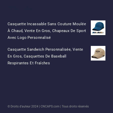
Produits
Casquette Incassable Sans Couture Moulée
À Chaud, Vente En Gros, Chapeaux De Sport
Le
Le
Avec Logo Personnalisé
Prix
Prix
Casquette Sandwich Personnalisée, Vente
D'origine
Actuel
En Gros, Casquettes De Baseball
Était:
Est:
Le
Le
Respirantes Et Fraîches
$15.50.
$7.50.
Prix
Prix
D'origine
Actuel
Était:
Est:
$13.50.
$5.50.
© Droits d'auteur 2024 |
CNCAPS.com
| Tous droits réservés