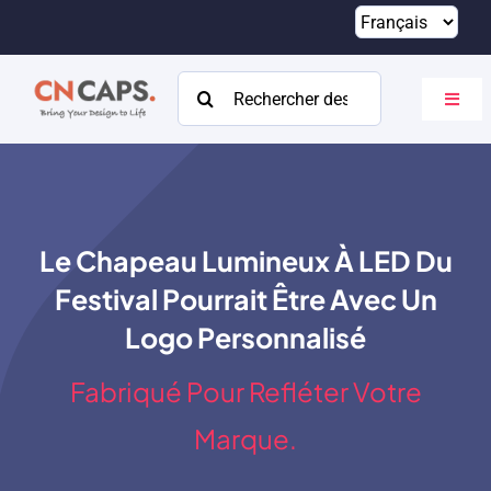
Passer
au
contenu
Rechercher:
Bascu
la
navig
Maison
Coutume
Le Chapeau Lumineux À LED Du
Catalogue
Festival Pourrait Être Avec Un
À propos
Logo Personnalisé
Ressources
Fabriqué Pour Refléter Votre
Contact
Marque.