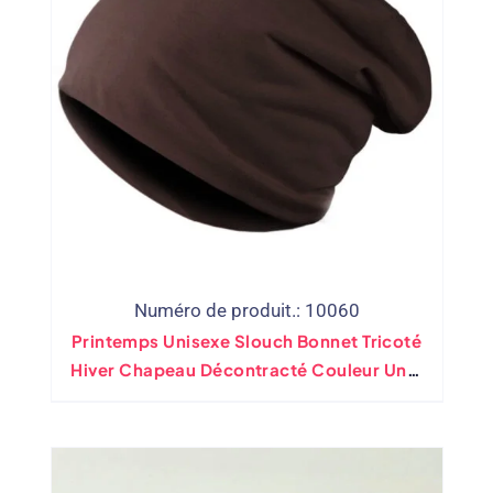
Numéro de produit.: 10060
Printemps Unisexe Slouch Bonnet Tricoté
Hiver Chapeau Décontracté Couleur Unie
Hip-Hop Crâne Bonnet