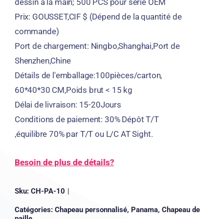
dessin à la main; 500 PCS pour série OEM
Prix: GOUSSET,CIF $ (Dépend de la quantité de
commande)
Port de chargement: Ningbo,Shanghai,Port de
Shenzhen,Chine
Détails de l'emballage:100pièces/carton,
60*40*30 CM,Poids brut < 15 kg
Délai de livraison: 15-20Jours
Conditions de paiement: 30% Dépôt T/T
,équilibre 70% par T/T ou L/C AT Sight.
Besoin de plus de détails?
Sku:
CH-PA-10
|
Catégories:
Chapeau personnalisé
,
Panama
,
Chapeau de
paille