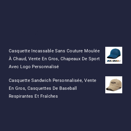
Produits
Casquette Incassable Sans Couture Moulée
À Chaud, Vente En Gros, Chapeaux De Sport
Le
Le
Avec Logo Personnalisé
Prix
Prix
Casquette Sandwich Personnalisée, Vente
D'origine
Actuel
En Gros, Casquettes De Baseball
Était:
Est:
Le
Le
Respirantes Et Fraîches
$15.50.
$7.50.
Prix
Prix
D'origine
Actuel
Était:
Est:
$13.50.
$5.50.