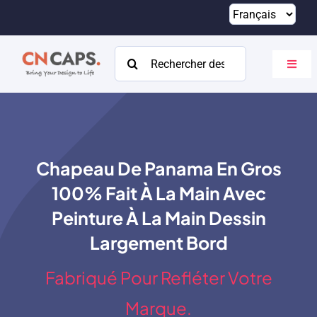
Passer
au
contenu
Rechercher:
Bascu
la
navig
Maison
Coutume
Chapeau De Panama En Gros
Catalogue
100% Fait À La Main Avec
À propos
Peinture À La Main Dessin
Largement Bord
Ressources
Fabriqué Pour Refléter Votre
Contact
Marque.