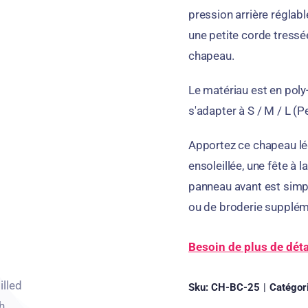
pression arrière réglab
une petite corde tressée
chapeau.
Le matériau est en poly
s'adapter à S / M / L (P
Apportez ce chapeau lég
ensoleillée, une fête à l
panneau avant est simpl
ou de broderie supplém
Besoin de plus de déta
Sku:
CH-BC-25
|
Catégor