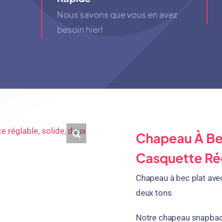
Nous savons que vous en avez
besoin hier!
Chapeau À Bec
Casquette Rég
Chapeau à bec plat avec 
deux tons
Notre chapeau snapback