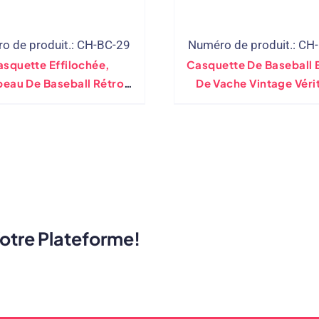
o de produit.: CH-BC-29
Numéro de produit.: CH
squette Effilochée,
Casquette De Baseball 
eau De Baseball Rétro
De Vache Vintage Véri
age En Détresse, Logo
Chapeau D’hiver
Brodé
Votre Plateforme!