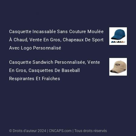
Produits
Casquette Incassable Sans Couture Moulée
À Chaud, Vente En Gros, Chapeaux De Sport
Le
Le
Avec Logo Personnalisé
Prix
Prix
Casquette Sandwich Personnalisée, Vente
D'origine
Actuel
En Gros, Casquettes De Baseball
Était:
Est:
Le
Le
Respirantes Et Fraîches
$15.50.
$7.50.
Prix
Prix
D'origine
Actuel
Était:
Est:
$13.50.
$5.50.
© Droits d'auteur 2024 |
CNCAPS.com
| Tous droits réservés