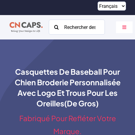
Passer
au
contenu
Rechercher:
Bascu
la
navig
Maison
Coutume
Casquettes De Baseball Pour
Catalogue
Chien Broderie Personnalisée
À propos
Avec Logo Et Trous Pour Les
Oreilles(de Gros)
Ressources
Fabriqué Pour Refléter Votre
Contact
Marque.