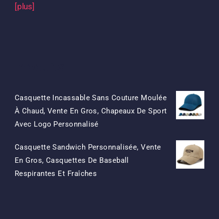
[plus]
Produits
Casquette Incassable Sans Couture Moulée
À Chaud, Vente En Gros, Chapeaux De Sport
Le
Le
Avec Logo Personnalisé
Prix
Prix
Casquette Sandwich Personnalisée, Vente
D'origine
Actuel
En Gros, Casquettes De Baseball
Était:
Est:
Le
Le
Respirantes Et Fraîches
$15.50.
$7.50.
Prix
Prix
D'origine
Actuel
Était:
Est: