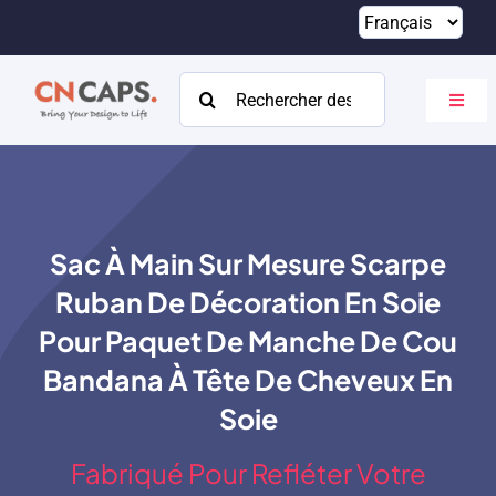
Passer
au
contenu
Rechercher:
Bascu
la
navig
Maison
Coutume
Sac À Main Sur Mesure Scarpe
Catalogue
Ruban De Décoration En Soie
À propos
Pour Paquet De Manche De Cou
Bandana À Tête De Cheveux En
Ressources
Soie
Contact
Fabriqué Pour Refléter Votre