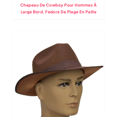
Chapeau De Cowboy Pour Hommes À
Large Bord, Fedora De Plage En Paille