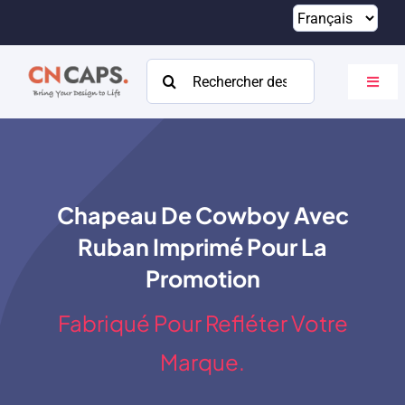
Passer
au
contenu
Rechercher:
Bascu
la
navig
Maison
Coutume
Chapeau De Cowboy Avec
Catalogue
Ruban Imprimé Pour La
À propos
Promotion
Ressources
Fabriqué Pour Refléter Votre
Contact
Marque.