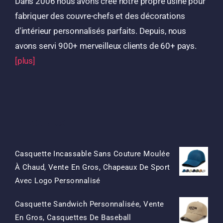
Dans 2006 nous avons créé notre propre usine pour
fabriquer des couvre-chefs et des décorations
d'intérieur personnalisés parfaits. Depuis, nous
avons servi 900+ merveilleux clients de 60+ pays.
[plus]
Produits
Casquette Incassable Sans Couture Moulée
À Chaud, Vente En Gros, Chapeaux De Sport
Le
Le
Avec Logo Personnalisé
Prix
Prix
Casquette Sandwich Personnalisée, Vente
D'origine
Actuel
En Gros, Casquettes De Baseball
Était:
Est: