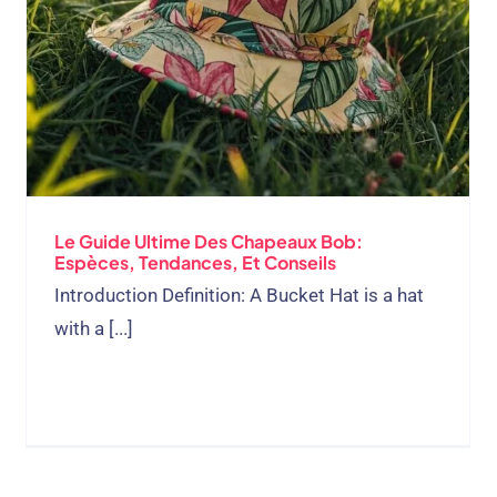
Le Guide Ultime Des Chapeaux Bob:
Espèces, Tendances, Et Conseils
Introduction Definition
:
A Bucket Hat is a hat
with a
[...]