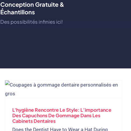
Conception Gratuite &
Échantillons
Des possibilités infinies ici!
L'hygiène Rencontre Le Style: L’importance
Des Capuchons De Gommage Dans Les
Cabinets Dentaires
Does the Dentist Have to Wear a Hat During