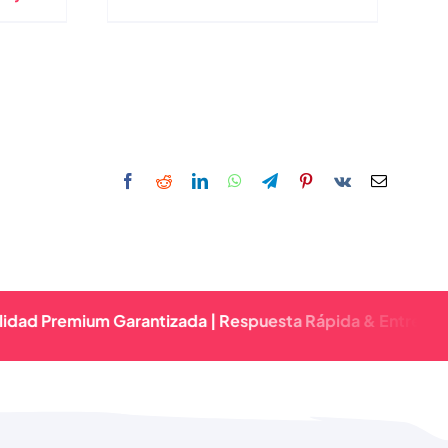
ón De
Vintage Personalizada
age
ntor
ores
remium Garantizada | Respuesta Rápida & Entrega Confiabl