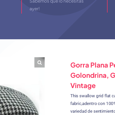
Sabemos que lo necesitas
ayer!
Gorra Plana P
Golondrina, G
Vintage
This swallow grid flat 
fabric
,adentro con 100
variedad de sentimient