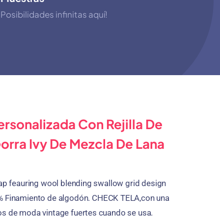
Posibilidades infinitas aquí!
ersonalizada Con Rejilla De
orra Ivy De Mezcla De Lana
cap feauring wool blending swallow grid design
% Finamiento de algodón. CHECK TELA,con una
os de moda vintage fuertes cuando se usa.