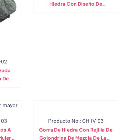
Hiedra Con Diseño De
Cuadros Vintage
Personalizado
-02
izada
a De
-03
Producto No.: CH-IV-03
ros A
Gorra De Hiedra Con Rejilla De
ujer,
Golondrina De Mezcla De Lana