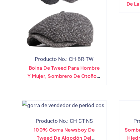
De La
La
Producto No.: CH-BR-TW
Boina De Tweed Para Hombre
Y Mujer, Sombrero De Otoño E
Invierno, Gorra Octogonal
Unisex Para Vendedor De
Periódicos, Gorro Plano De
Lana De Pintor Artista Cálido
Producto No.: CH-CT-NS
Pr
100% Gorra Newsboy De
Sombr
Tweed De Algodón Del
Hied