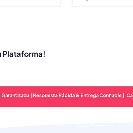
De Lana Vintage
Gorro Plano De Algod
Invierno, Estilo Vint
Gatsbay, Boina De Pi
Irlandesa Para Exteri
u Plataforma!
izada | Respuesta Rápida & Entrega Confiable |
Calidad P