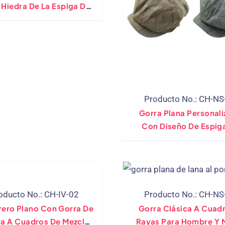
 Hiedra De La Espiga De
 Mezcla De Las Lanas
Producto No.: CH-NS
Gorra Plana Personal
Con Diseño De Espig
Algodón Y Lana
oducto No.: CH-IV-02
Producto No.: CH-NS
ero Plano Con Gorra De
Gorra Clásica A Cuad
ra A Cuadros De Mezcla
Rayas Para Hombre Y M