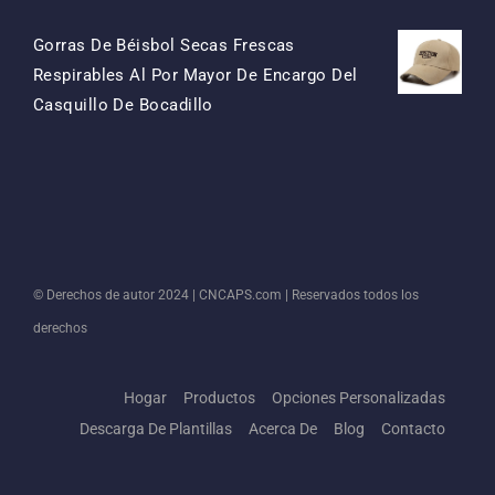
Precio
Precio
Gorras De Béisbol Secas Frescas
Original
Actual
Respirables Al Por Mayor De Encargo Del
Era:
Es:
El
El
Casquillo De Bocadillo
$15.50.
$7.50.
Precio
Precio
Original
Actual
Era:
Es:
$13.50.
$5.50.
© Derechos de autor 2024 |
CNCAPS.com
| Reservados todos los
derechos
Hogar
Productos
Opciones Personalizadas
Descarga De Plantillas
Acerca De
Blog
Contacto