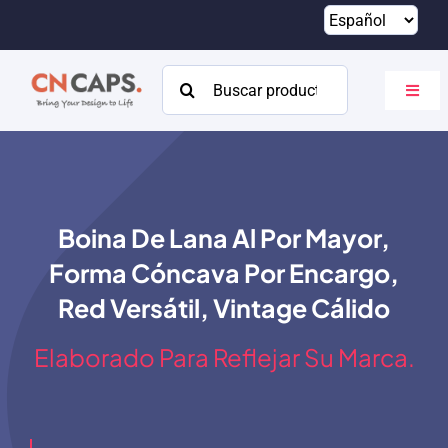
Saltar
al
contenido
Buscar:
Altern
naveg
Hogar
Costumbre
Boina De Lana Al Por Mayor,
Catalogar
Forma Cóncava Por Encargo,
Acerca de
Red Versátil, Vintage Cálido
Recursos
Elaborado Para Reflejar Su Marca.
Contacto