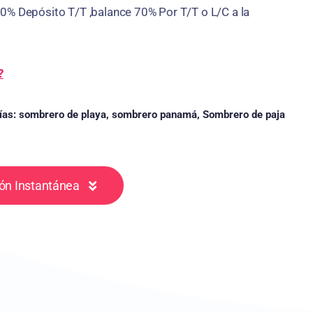
0% Depósito T/T ,balance 70% Por T/T o L/C a la
?
ías:
sombrero de playa
,
sombrero panamá
,
Sombrero de paja
ón Instantánea