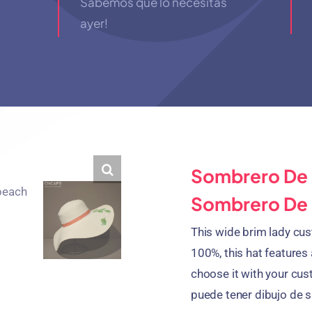
Sabemos que lo necesitas
ayer!
Sombrero De 
Sombrero De 
This wide brim lady cu
100%,
this hat features
choose it with your cus
puede tener dibujo de s