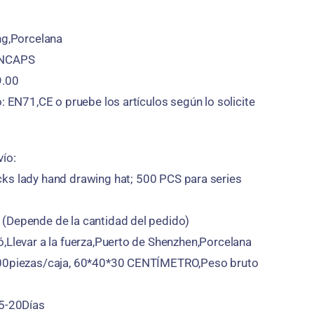
ng,Porcelana
CNCAPS
9.00
o: EN71,CE o pruebe los artículos según lo solicite
ío:
cks lady hand drawing hat
; 500 PCS para series
(Depende de la cantidad del pedido)
,Llevar a la fuerza,Puerto de Shenzhen,Porcelana
100piezas/caja, 60*40*30 CENTÍMETRO,Peso bruto
15-20Días