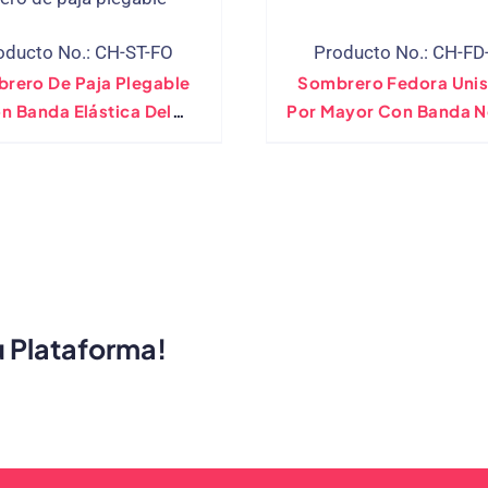
oducto No.: CH-ST-FO
Producto No.: CH-FD
rero De Paja Plegable
Sombrero Fedora Unis
n Banda Elástica Del
Por Mayor Con Banda N
Fabricante Directo
Doblar
u Plataforma!