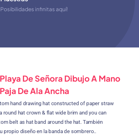
Posibilidades infinitas aquí!
Playa De Señora Dibujo A Mano
Paja De Ala Ancha
stom hand drawing hat constructed of paper straw
 a round hat crown
&
flat wide brim and you can
tom belt as hat band around the hat
. También
u propio diseño en la banda de sombrero..