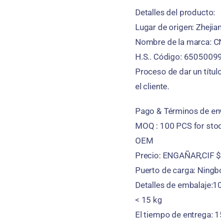
Detalles del producto:
Lugar de origen: Zhejia
Nombre de la marca: 
H.S.. Código: 6505009
Proceso de dar un títul
el cliente.
Pago & Términos de env
MOQ : 100
PCS for sto
OEM
Precio: ENGAÑAR,CIF $ 
Puerto de carga: Ningbó
Detalles de embalaje:
< 15 kg
El tiempo de entrega: 