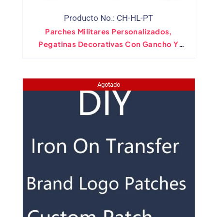
Producto No.: CH-HL-PT
Parches Militares Personalizados,
Pegatinas Decorativas Con Gancho Y
Bucle, Insignias Bordadas Para Coser Y
Planchar
Agotado