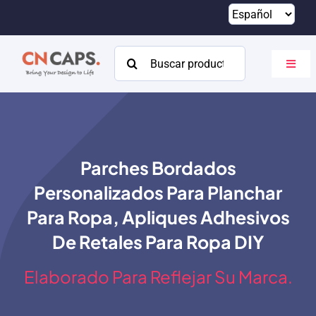
Saltar
al
contenido
Buscar:
Altern
naveg
Hogar
Costumbre
Parches Bordados
Catalogar
Personalizados Para Planchar
Acerca de
Para Ropa, Apliques Adhesivos
De Retales Para Ropa DIY
Recursos
Elaborado Para Reflejar Su Marca.
Contacto