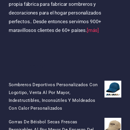
propia fábrica para fabricar sombreros y
decoraciones para el hogar personalizados
perfectos.. Desde entonces servimos 900+
maravillosos clientes de 60+ países.
[más]
Productos
Sombreros Deportivos Personalizados Con
Logotipo, Venta Al Por Mayor,
Indestructibles, Inconsútiles Y Moldeados
El
El
Con Calor Personalizados
Precio
Precio
Gorras De Béisbol Secas Frescas
Original
Actual
Respirables Al Por Mayor De Encargo Del