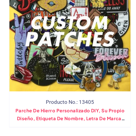
Producto No.: 13405
Parche De Hierro Personalizado DIY, Su Propio
Diseño, Etiqueta De Nombre, Letra De Marca,
Parches De Apliques De Motorista Militar
Grande Para Chaqueta