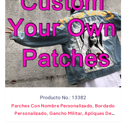
Producto No.: 13382
Parches Con Nombre Personalizado, Bordado
Personalizado, Gancho Militar, Apliques De
Motorista, Parches Tejidos De PVC Para
Planchar Para Ropa, Parte Trasera Adhesiva