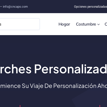
o –
info@cncaps.com
Opciones personalizada
Hogar
Costumbre
C
rches Personaliza
mience Su Viaje De Personalización Aho