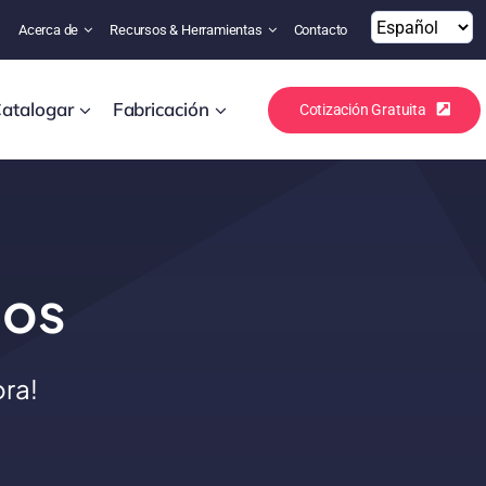
s
Acerca de
Recursos & Herramientas
Contacto
atalogar
Fabricación
Cotización Gratuita
dos
ra!