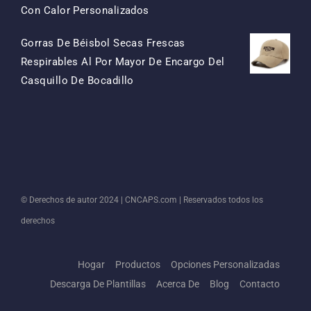
El
El
Con Calor Personalizados
Precio
Precio
Gorras De Béisbol Secas Frescas
Original
Actual
Respirables Al Por Mayor De Encargo Del
Era:
Es:
El
El
Casquillo De Bocadillo
$15.50.
$7.50.
Precio
Precio
Original
Actual
Era:
Es:
$13.50.
$5.50.
© Derechos de autor 2024 |
CNCAPS.com
| Reservados todos los
derechos
Hogar
Productos
Opciones Personalizadas
Descarga De Plantillas
Acerca De
Blog
Contacto