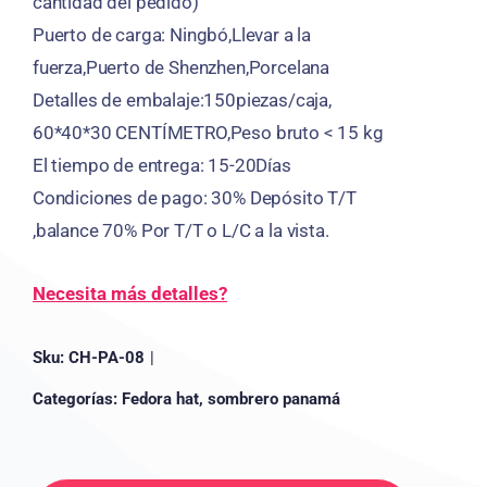
cantidad del pedido)
Puerto de carga: Ningbó,Llevar a la
fuerza,Puerto de Shenzhen,Porcelana
Detalles de embalaje:150piezas/caja,
60*40*30 CENTÍMETRO,Peso bruto < 15 kg
El tiempo de entrega: 15-20Días
Condiciones de pago: 30% Depósito T/T
,balance 70% Por T/T o L/C a la vista.
Necesita más detalles?
Sku:
CH-PA-08
|
Categorías:
Fedora hat
,
sombrero panamá