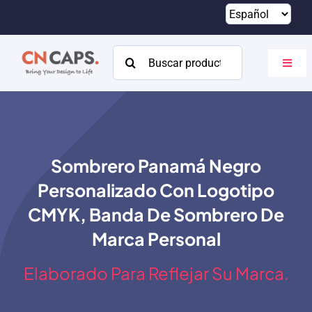
Saltar
al
contenido
Buscar:
Altern
naveg
Hogar
Costumbre
Sombrero Panamá Negro
Catalogar
Personalizado Con Logotipo
Acerca de
CMYK, Banda De Sombrero De
Marca Personal
Recursos
Elaborado Para Reflejar Su Marca.
Contacto