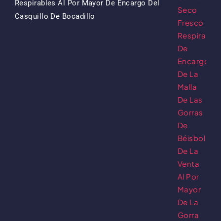
Respirables Al Por Mayor De Encargo Del
El
El
Casquillo De Bocadillo
Precio
Precio
Original
Actual
Era:
Es:
$13.50.
$5.50.