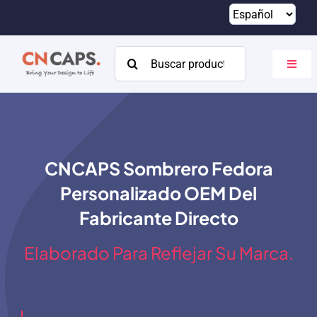
Saltar
al
contenido
Buscar:
Altern
naveg
Hogar
Costumbre
CNCAPS Sombrero Fedora
Catalogar
Personalizado OEM Del
Acerca de
Fabricante Directo
Recursos
Elaborado Para Reflejar Su Marca.
Contacto