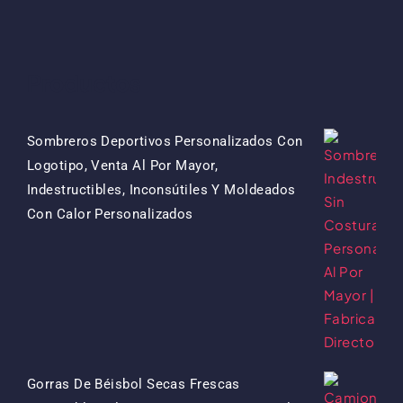
Productos
Sombreros Deportivos Personalizados Con
Logotipo, Venta Al Por Mayor,
Indestructibles, Inconsútiles Y Moldeados
El
El
Con Calor Personalizados
Precio
Precio
Original
Actual
Era:
Es:
$15.50.
$7.50.
Gorras De Béisbol Secas Frescas