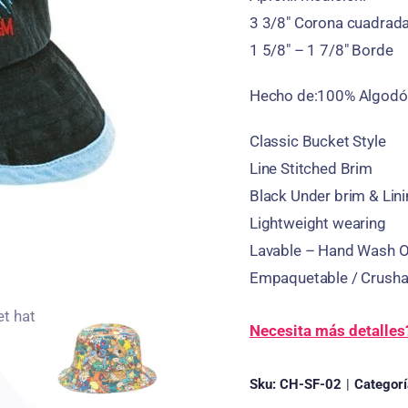
3 3/8″ Corona cuadrad
1 5/8″ – 1 7/8″ Borde
Hecho de:100% Algodó
Classic Bucket Style
Line Stitched Brim
Black Under brim
&
Lin
Lightweight wearing
Lavable –
Hand Wash O
Empaquetable /
Crusha
Necesita más detalles
Sku:
CH-SF-02
|
Categor