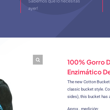
Sabemos que lo necesitas
ayer!
100% Gorro D
Enzimático D
The new Cotton Bucket
classic bucket style
.
Co
sides
),
this bucket has
Aprox.. medición: