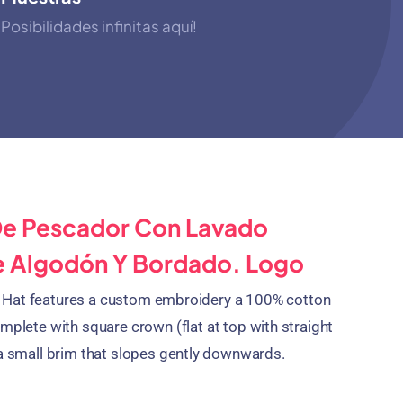
Posibilidades infinitas aquí!
e Pescador Con Lavado
e Algodón Y Bordado. Logo
 Hat features a custom embroidery a
100%
cotton
mplete with square crown
(
flat at top with straight
 a small brim that slopes gently downwards
.