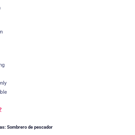
a
n
ing
nly
ble
?
ías:
Sombrero de pescador