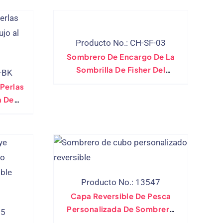
Producto No.: CH-SF-03
Sombrero De Encargo De La
Sombrilla De Fisher Del
-BK
Logotipo De CMYK Del
Perlas
Sombrero Del Cubo De La
a De
Impresión Colorida Llena
Mayor)
Producto No.: 13547
Capa Reversible De Pesca
Personalizada De Sombrero
75
De Cubo Personalizado