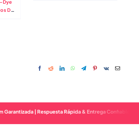
e-Dye
Impreso Impreso De Doble
ros De
Cara
ro De
fiti
izada | Respuesta Rápida & Entrega Confiable | Calidad P