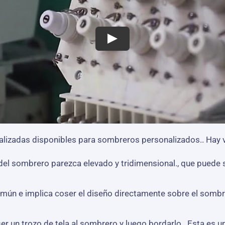
izadas disponibles para sombreros personalizados.. Hay v
 del sombrero parezca elevado y tridimensional., que puede
mún e implica coser el diseño directamente sobre el sombre
er un trozo de tela al sombrero y luego bordarlo.. Esta es