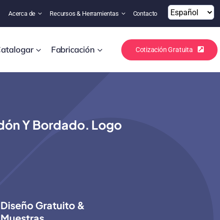
s
Acerca de
Recursos & Herramientas
Contacto
atalogar
Fabricación
Cotización Gratuita
dón Y Bordado. Logo
Diseño Gratuito &
Muestras