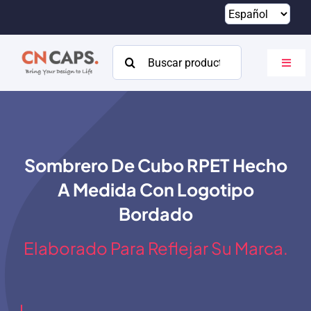
Saltar
al
contenido
Buscar:
Altern
naveg
Hogar
Costumbre
Sombrero De Cubo RPET Hecho
Catalogar
A Medida Con Logotipo
Acerca de
Bordado
Recursos
Elaborado Para Reflejar Su Marca.
Contacto