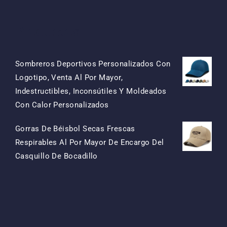
Productos
Sombreros Deportivos Personalizados Con
Logotipo, Venta Al Por Mayor,
Indestructibles, Inconsútiles Y Moldeados
El
El
Con Calor Personalizados
Precio
Precio
Gorras De Béisbol Secas Frescas
Original
Actual
Respirables Al Por Mayor De Encargo Del
Era:
Es:
El
El
Casquillo De Bocadillo
$15.50.
$7.50.
Precio
Precio
Original
Actual
Era:
Es:
$13.50.
$5.50.