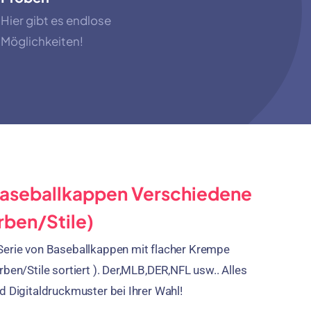
Hier gibt es endlose
Möglichkeiten!
aseballkappen Verschiedene
rben/Stile)
Serie von Baseballkappen mit flacher Krempe
rben/Stile sortiert ). Der,MLB,DER,NFL usw.. Alles
d Digitaldruckmuster bei Ihrer Wahl!