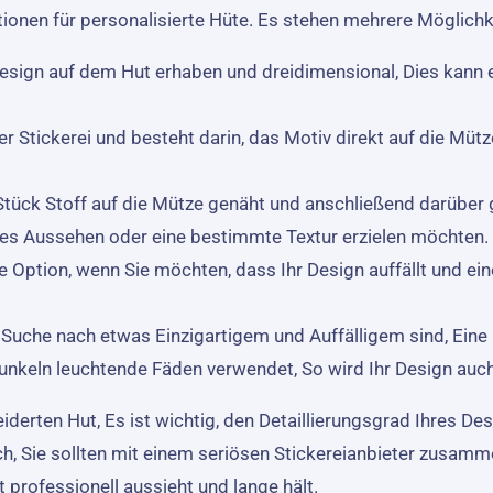
tionen für personalisierte Hüte. Es stehen mehrere Möglich
Design auf dem Hut erhaben und dreidimensional, Dies kann e
der Stickerei und besteht darin, das Motiv direkt auf die Mütz
 Stück Stoff auf die Mütze genäht und anschließend darüber g
s Aussehen oder eine bestimmte Textur erzielen möchten.
ige Option, wenn Sie möchten, dass Ihr Design auffällt und 
 Suche nach etwas Einzigartigem und Auffälligem sind, Eine 
Dunkeln leuchtende Fäden verwendet, So wird Ihr Design auch
derten Hut, Es ist wichtig, den Detaillierungsgrad Ihres De
, Sie sollten mit einem seriösen Stickereianbieter zusamm
 professionell aussieht und lange hält.