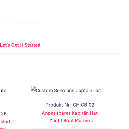
Let's Get It Started
Produkt-Nr.: CH-CB-02
Anpassbarer Kapitän Hat
23K
Yacht Boat Marine
nkind -
Seemannschiffkappe Für
del