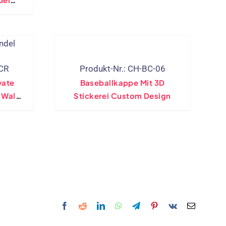
Kinder Marines
al Set
Kostümzubehör Weiß Weiß,
utter
Schwarz
-CR
Produkt-Nr.: CH-BC-06
vate
Baseballkappe Mit 3D
8 Wales
Stickerei Custom Design
aps