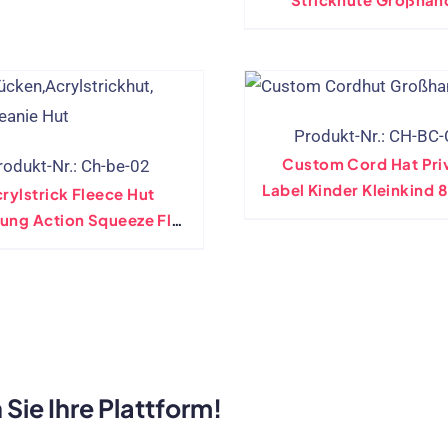
Sterndesign Wintersch
Mit Warmem Fleece -F
Produkt-Nr.: CH-BC
Custom Cord Hat Pri
rodukt-Nr.: Ch-be-02
Label Kinder Kleinkind 
rylstrick Fleece Hut
Säuglingskörper C
ung Action Squeeze Flip
 Schlauch -Puffkugel
 Sie Ihre Plattform!