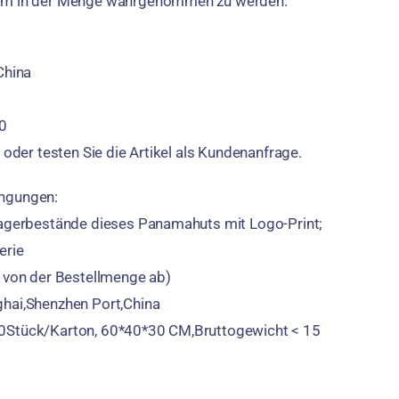
um in der Menge wahrgenommen zu werden.
China
0
 oder testen Sie die Artikel als Kundenanfrage.
ngungen:
Lagerbestände dieses Panamahuts mit Logo-Print;
erie
t von der Bestellmenge ab)
hai,Shenzhen Port,China
0Stück/Karton, 60*40*30 CM,Bruttogewicht < 15