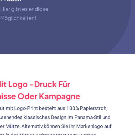
Hier gibt es endlose
Möglichkeiten!
it Logo -Druck Für
nisse Oder Kampagne
t mit Logo-Print besteht aus 100% Papierstroh,
ussehendes klassisches Design im Panama-Stil und
der Mütze, Alternativ können Sie Ihr Markenlogo auf