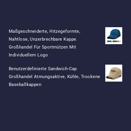
Produkte
Maßgeschneiderte, Hitzegeformte,
Nahtlose, Unzerbrechbare Kappe.
Großhandel Für Sportmützen Mit
Ursprünglicher
Aktueller
Individuellem Logo
Preis
Preis
Benutzerdefinierte Sandwich-Cap
War:
Ist:
Großhandel Atmungsaktive, Kühle, Trockene
$15.50
$7.50.
Ursprünglicher
Aktueller
Baseballkappen
Preis
Preis
War:
Ist:
$13.50
$5.50.