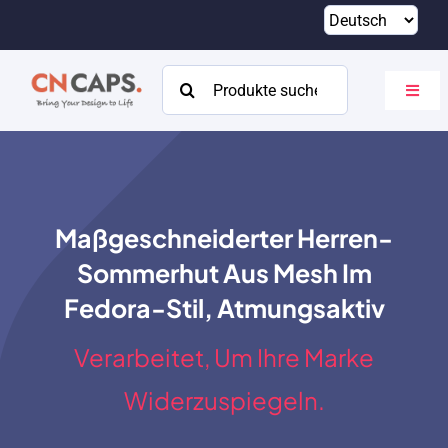
Zum
Inhalt
springen
Suchen
Navig
nach:
umsch
Heim
Brauch
Maßgeschneiderter Herren-
Katalog
Sommerhut Aus Mesh Im
Um
Fedora-Stil, Atmungsaktiv
Ressourcen
Verarbeitet, Um Ihre Marke
Kontakt
Widerzuspiegeln.