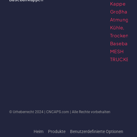
Preis
Preis
War:
Ist:
$13.50
$5.50.
© Urheberrecht 2024 |
CNCAPS.com
| Alle Rechte vorbehalten
Heim
Produkte
Benutzerdefinierte Optionen