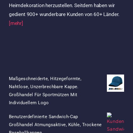
Heimdekoration herzustellen. Seitdem haben wir
gedient 900+ wunderbare Kunden von 60+ Länder.
[mehr]
Produkte
Maßgeschneiderte, Hitzegeformte,
Nahtlose, Unzerbrechbare Kappe.
Großhandel Für Sportmützen Mit
Ursprünglicher
Aktueller
Individuellem Logo
Preis
Preis
Benutzerdefinierte Sandwich-Cap
War:
Ist:
Großhandel Atmungsaktive, Kühle, Trockene
$15.50
$7.50.
Ursprünglicher
Aktueller
Baseballkappen