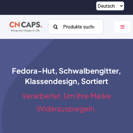
Zum
Inhalt
springen
Suchen
Navig
nach:
umsch
Heim
Brauch
Fedora-Hut, Schwalbengitter,
Katalog
Klassendesign, Sortiert
Um
Verarbeitet, Um Ihre Marke
Ressourcen
Widerzuspiegeln.
Kontakt