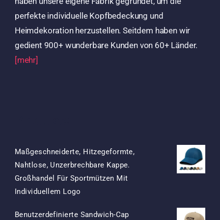
haben unsere eigene Fabrik gegründet, um die
perfekte individuelle Kopfbedeckung und
Heimdekoration herzustellen. Seitdem haben wir
gedient 900+ wunderbare Kunden von 60+ Länder.
[mehr]
Produkte
Maßgeschneiderte, Hitzegeformte,
Nahtlose, Unzerbrechbare Kappe.
Großhandel Für Sportmützen Mit
Ursprünglicher
Aktueller
Individuellem Logo
Preis
Preis
Benutzerdefinierte Sandwich-Cap
War:
Ist: