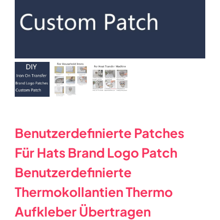
Benutzerdefinierte Patches
Für Hats Brand Logo Patch
Benutzerdefinierte
Thermokollantien Thermo
Aufkleber Übertragen