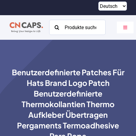
Zum
Inhalt
springen
Suchen
Navig
nach:
umsch
Heim
Brauch
Benutzerdefinierte Patches Für
Katalog
Hats Brand Logo Patch
Um
Benutzerdefinierte
Thermokollantien Thermo
Ressourcen
Aufkleber Übertragen
Kontakt
Pergaments Termoadhesive
Para Ropa