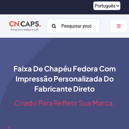
Pular
para
o
Procurar:
Altern
conteúdo
naveg
Lar
Personalizado
Faixa De Chapéu Fedora Com
Catálogo
Impressão Personalizada Do
Sobre
Fabricante Direto
Recursos
Criado Para Refletir Sua Marca.
Contato