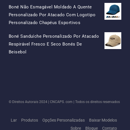
Boné Não Esmagável Moldado A Quente
Personalizado Por Atacado Com Logotipo
O
O
Personalizado Chapéus Esportivos
Preço
Preço
Boné Sanduíche Personalizado Por Atacado
Original
Atual
Respirável Fresco E Seco Bonés De
Era:
É:
O
O
Beisebol
$15.50.
$7.50.
Preço
Preço
Original
Atual
Era:
É:
$13.50.
$5.50.
© Direitos Autorais 2024 |
CNCAPS. com
| Todos os direitos reservados
Lar
Produtos
Opções Personalizadas
Baixar Modelos
Sobre
Blogue
Contato