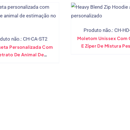
Produto não.: CH-HD
Moletom Unissex Com 
duto não.: CH-CA-ST2
E Zíper De Mistura Pe
eta Personalizada Com
Personalizado Por Atac
etrato De Animal De
Armadilha 18600
imação, Moletom Com
uz Contorno, Orelhas
etch Hoodie Atacado