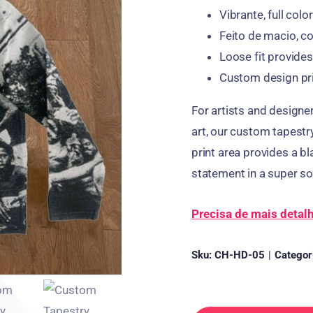
Vibrante,
full colo
Feito de macio,
co
Loose fit provides
Custom design pri
For artists and designe
art
,
our custom tapestr
print area provides a bl
statement in a super s
Precisa de mais detal
Sku:
CH-HD-05
|
Categor