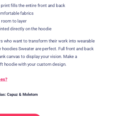
r print fills the entire front and back
mfortable fabrics
 room to layer
nted directly on the hoodie
rs who want to transform their work into wearable
y hoodies Sweater are perfect
.
Full front and back
ank canvas to display your vision
.
Make a
oft hoodie with your custom design
.
hes?
ias:
Capuz & Moletom