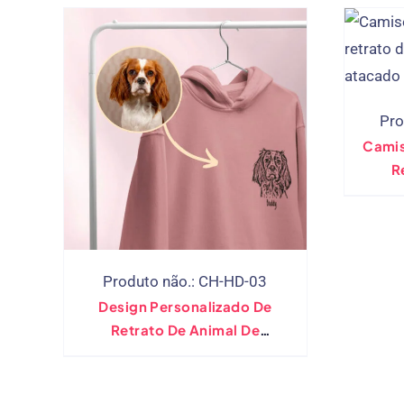
Pro
Camis
R
Est
Cap
Sk
Produto não.: CH-HD-03
Design Personalizado De
Retrato De Animal De
Estimação Com Capuz Para
Criança, Casa Moletom Com
Capuz Personalizado Para