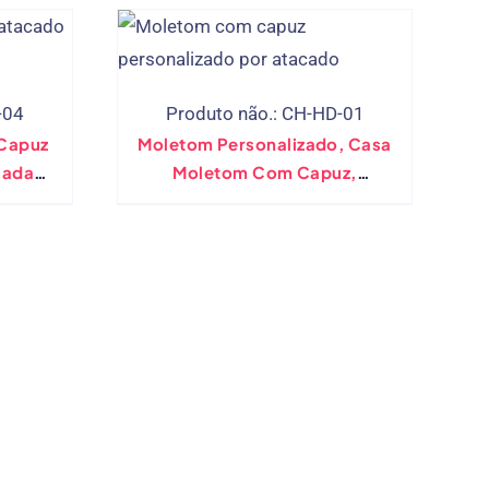
-04
Produto não.: CH-HD-01
Capuz
Moletom Personalizado, Casa
sada
Moletom Com Capuz,
ado | A
Moletom De Lã Pulôver De
Peso Médio