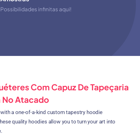
Possibilidades infinitas aqui!
uéteres Com Capuz De Tapeçaria
a No Atacado
with a one-of-a-kind custom tapestry hoodie
hese quality hoodies allow you to turn your art into
e
.