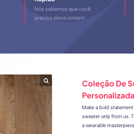
Nós sabemos que você
precisa disso ontem!
Coleção De S
Personalizad
Make a bold statement 
sweater only from us
.
T
a wearable masterpiec