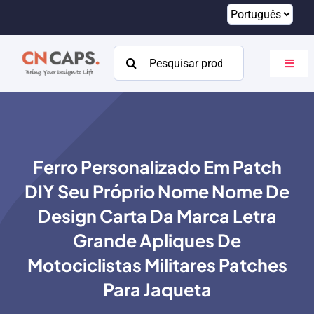
Pular
para
o
Procurar:
Altern
conteúdo
naveg
Lar
Personalizado
Ferro Personalizado Em Patch
Catálogo
DIY Seu Próprio Nome Nome De
Sobre
Design Carta Da Marca Letra
Grande Apliques De
Recursos
Motociclistas Militares Patches
Contato
Para Jaqueta