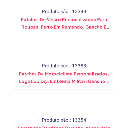
Produto não.: 13398
Patches De Velcro Personalizados Para
Roupas, Ferro Em Remendo, Gancho E
Laço, Adesivos De Roupas, Faça Você
Mesmo, Seus Próprios Emblemas
Produto não.: 13383
Patches De Motociclista Personalizados,
Logotipo Diy, Emblema Militar, Gancho E
Laço, Ferro Em Pvc, Tecido De Borracha
Impressa Para Roupas, Chapéus
Produto não.: 13354
Remendos Bordados Personalizados Para