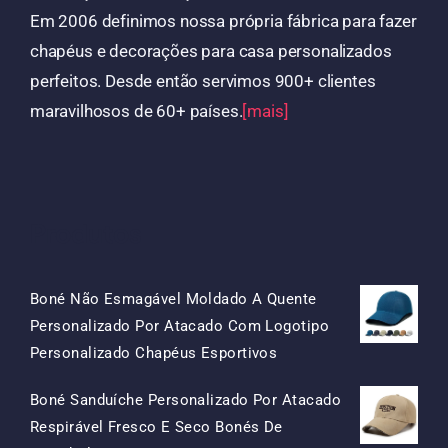
Em 2006 definimos nossa própria fábrica para fazer
chapéus e decorações para casa personalizados
perfeitos. Desde então servimos 900+ clientes
maravilhosos de 60+ países.
[mais]
Produtos
Boné Não Esmagável Moldado A Quente
Personalizado Por Atacado Com Logotipo
O
O
Personalizado Chapéus Esportivos
Preço
Preço
Boné Sanduíche Personalizado Por Atacado
Original
Atual
Respirável Fresco E Seco Bonés De
Era:
É: