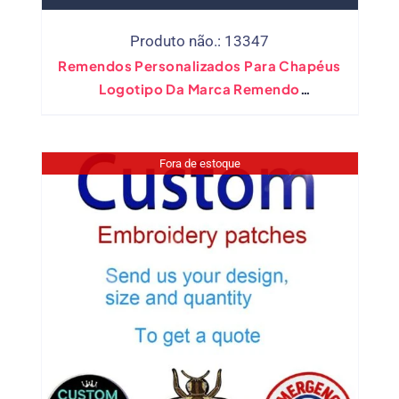
Produto não.: 13347
Remendos Personalizados Para Chapéus
Logotipo Da Marca Remendo
Termocolantes Personalizados Adesivos
Térmicos Transferência Parches
Termoadhesivos Para Ropa
Fora de estoque