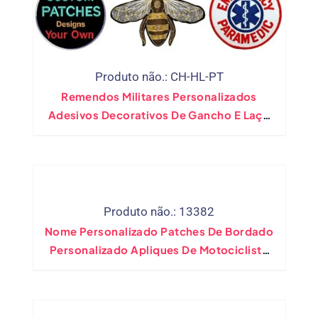
Produto não.: CH-HL-PT
Remendos Militares Personalizados
Adesivos Decorativos De Gancho E Laço
De Ferro Para Costurar Em Emblemas De
Bordado
Produto não.: 13382
Nome Personalizado Patches De Bordado
Personalizado Apliques De Motociclista
De Gancho De Gancho Personalizado PVC
Terceneiro De Ferro Em Remendos Para
Adesivo De Roupas De Volta