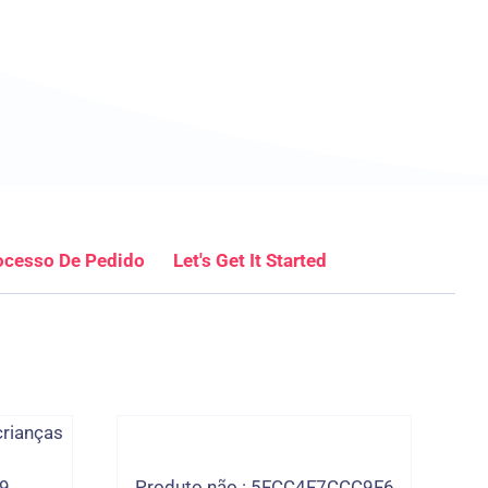
ocesso De Pedido
Let's Get It Started
19
Produto não.: 5FCC4F7CCC9F6