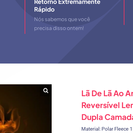
Retorno Extremamente
Rápido
Nós sabemos que você
precisa disso ontem!
Lã De Lã Ao A
Reversível L
Dupla Camad
Material:
Polar Fleece
1