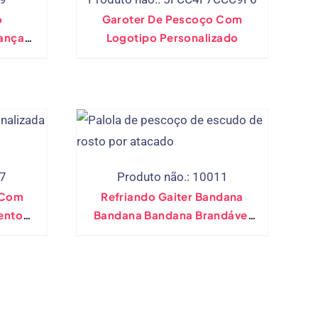
o
Garoter De Pescoço Com
ianças
Logotipo Personalizado
colar
tacado)
67
Produto não.: 10011
 Com
Refriando Gaiter Bandana
ento
Bandana Bandana Brandável
om
Cobertura Sem
ar
Costura(Estoque Pronto)