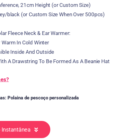
ference
, 21
cm Height
(
or Custom Size
)
ey/black
(
or Custom Size When Over 500pcs
)
olar Fleece Neck
&
Ear Warmer
:
r Warm In Cold Winter
ible Inside And Outside
ith A Drawstring To Be Formed As A Beanie Hat
hes?
ias:
Polaina de pescoço personalizada
 Instantânea