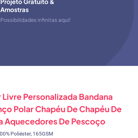
Projeto Gratuito &
Amostras
Possibilidades infinitas aqui!
r Livre Personalizada Bandana
enço Polar Chapéu De Chapéu De
a Aquecedores De Pescoço
00% Poliéster, 165GSM