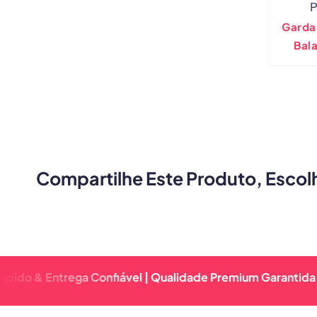
P
Garda
Bala
Equ
Facia
Snow
Compartilhe Este Produto, Escol
Entrega Confiável | Qualidade Premium Garantida | Retor