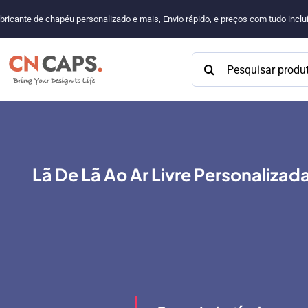
Pular
bricante de chapéu personalizado e mais, Envio rápido, e preços com tudo incl
para
o
Procurar:
conteúdo
Lã De Lã Ao Ar Livre Personaliz