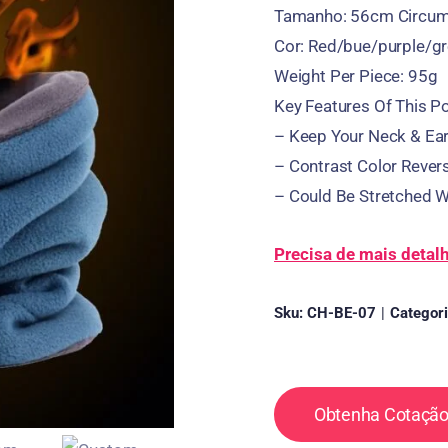
Tamanho: 56
cm Circum
Cor:
Red/bue/purple/gr
Weight Per Piece
: 95g
Key Features Of This P
–
Keep Your Neck
&
Ea
–
Contrast Color Revers
–
Could Be Stretched W
Precisa de mais detal
Sku:
CH-BE-07
|
Categor
Obtenha Cotação