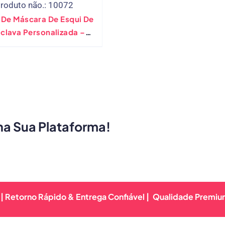
roduto não.: 10072
 De Máscara De Esqui De
clava Personalizada –
ipamento De Máscara
l De Inverno Para Esqui,
board & Montagem De
Motocicleta
ha Sua Plataforma!
no Rápido & Entrega Confiável |
Qualidade Premium Garant