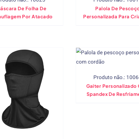
áscara De Folha De
Palola De Pescoç
uflagem Por Atacado
Personalizada Para Cr
Crianças Em Idade Es
Com Bolso De Filtro (a
Produto não.: 100
Gaiter Personalizado
Spandex De Resfriam
2plas De Cordão C
Laminado De Lã Pol