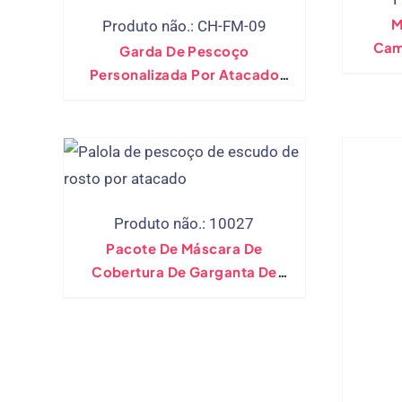
M
Produto não.: CH-FM-09
Cam
Garda De Pescoço
Personalizada Por Atacado
Com Orifícios De Orelha
Bandana Lenço Ao Ar Livre
Produto não.: 10027
Pacote De Máscara De
Cobertura De Garganta De
Cobertura De Escudo De
Escudo Personalizado Por
Atacado Com Filtro