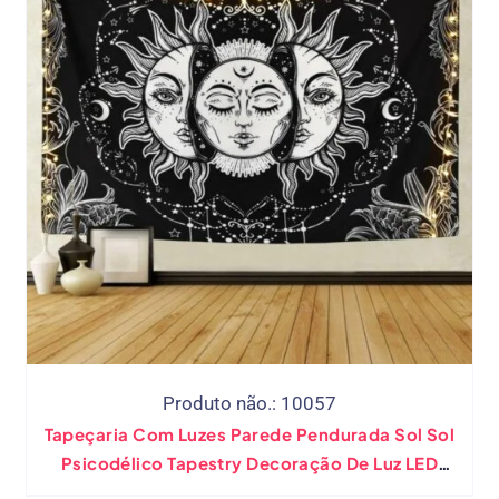
Produto não.: 10057
Tapeçaria Com Luzes Parede Pendurada Sol Sol
Psicodélico Tapestry Decoração De Luz LED
Light