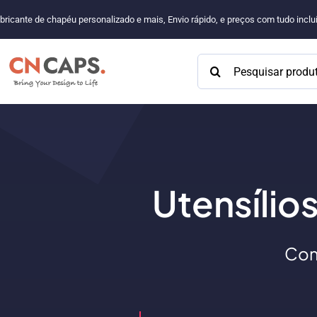
Pular
bricante de chapéu personalizado e mais, Envio rápido, e preços com tudo incl
para
o
Procurar:
conteúdo
Utensílio
Com