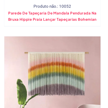
Produto não.: 10052
Parede De Tapeçaria De Mandala Pendurada Na
Bruxa Hippie Praia Lançar Tapeçarias Bohemian