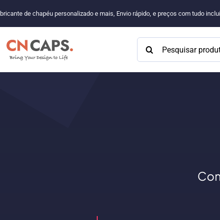
Pular
bricante de chapéu personalizado e mais, Envio rápido, e preços com tudo incl
para
o
Procurar:
conteúdo
Com