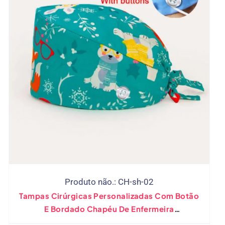
Produto não.: CH-sh-02
Tampas Cirúrgicas Personalizadas Com Botão
E Bordado Chapéu De Enfermeira
Personalizado Para Uso Médico