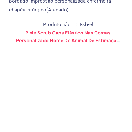
Produto não.: CH-sh-el
Pixie Scrub Caps Elástico Nas Costas
Personalizado Nome De Animal De Estimação
Bouffant Rabo De Cavalo Chapéu
Cirúrgico(Atacado)