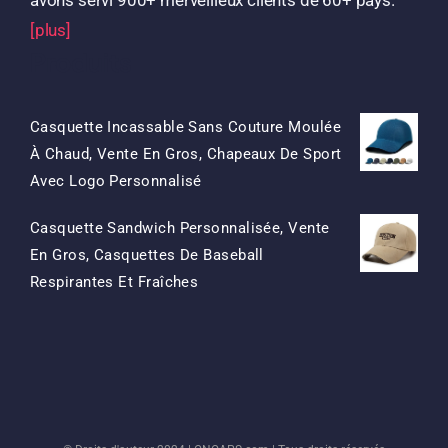
[plus]
Produits
Casquette Incassable Sans Couture Moulée
À Chaud, Vente En Gros, Chapeaux De Sport
Le
Le
Avec Logo Personnalisé
Prix
Prix
Casquette Sandwich Personnalisée, Vente
D'origine
Actuel
En Gros, Casquettes De Baseball
Était:
Est:
Le
Le
Respirantes Et Fraîches
$15.50.
$7.50.
Prix
Prix
D'origine
Actuel
Était:
Est:
$13.50.
$5.50.