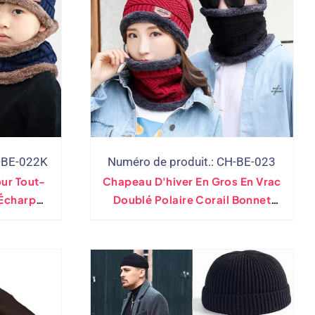
H-BE-022K
Numéro de produit.: CH-BE-023
ur Tout-
Chapeau D'hiver En Gros En Vrac
 Écharpe
Doublé Polaire Corail Bonnet
'écharpe
Tricoté Ensemble Cache-Cou
olaire,