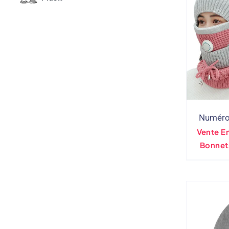
Numéro 
Vente E
Bonnet
Ense
Masque
Bonn