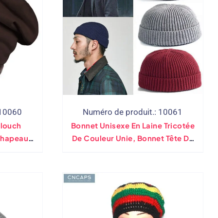
 10060
Numéro de produit.: 10061
Slouch
Bonnet Unisexe En Laine Tricotée
 Chapeau
De Couleur Unie, Bonnet Tête De
nie Hip-
Mort
et