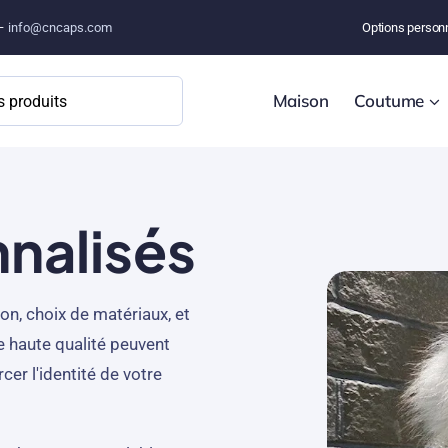
 –
info@cncaps.com
Options person
Maison
Coutume
nalisés
n, choix de matériaux, et
e haute qualité peuvent
cer l'identité de votre