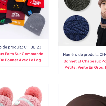
 de produit.: CH-BE-23
ux Faits Sur Commande
Numéro de produit.: C
 De Bonnet Avec Le Logo
Bonnet Et Chapeaux Po
Par Événement Imprimé
Petits, Vente En Gros,
sorti (28 Couleurs)
Tricotée, Ensemble D
Chaude, Doublure En P
Vente En Gros