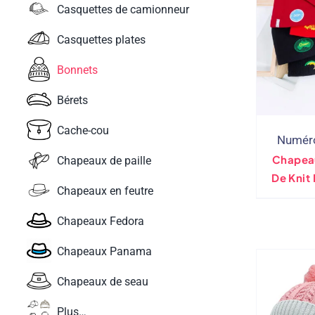
Casquettes de camionneur
Casquettes plates
Bonnets
Bérets
Cache-cou
Numéro
Chapea
Chapeaux de paille
De Knit
Chapeaux en feutre
Brodé 
As
Chapeaux Fedora
Chapeaux Panama
Chapeaux de seau
Plus…