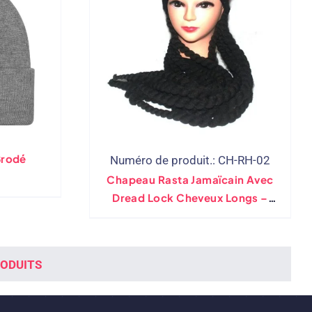
rodé
Numéro de produit.: CH-RH-02
Chapeau Rasta Jamaïcain Avec
Dread Lock Cheveux Longs –
Accessoire De Costume
Perruque Rasta Avec Bonnet
RODUITS