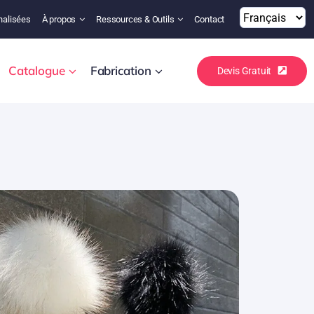
nalisées
À propos
Ressources & Outils
Contact
Catalogue
Fabrication
Devis Gratuit