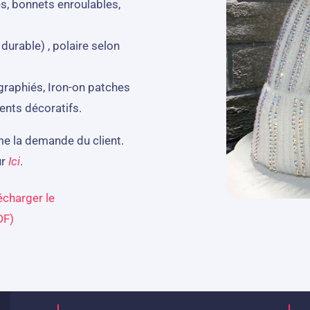
s, bonnets enroulables,
 durable) , polaire selon
graphiés, Iron-on patches
ents décoratifs.
me la demande du client.
ur
Ici
.
écharger le
DF)