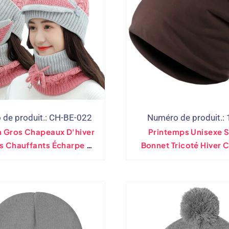
de produit.: CH-BE-022
Numéro de produit.:
n Gros Chapeaux D'hiver
Printemps Unisexe 
s Chauffants Écharpe 3
Bonnet Tricoté Hiver
mbles De Pièces Avec
Décontracté Couleur U
 À Valve Respiratoire,
Hop Crâne Bonn
et Tricoté, Pompons