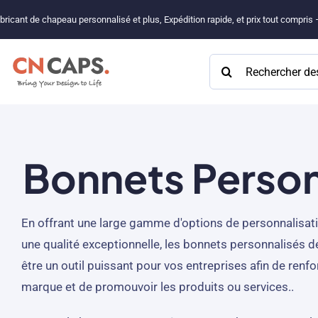
Passer
bricant de chapeau personnalisé et plus, Expédition rapide, et prix tout compris
au
contenu
Rechercher:
Bonnets Person
En offrant une large gamme d'options de personnalisatio
une qualité exceptionnelle, les bonnets personnalisés d
être un outil puissant pour vos entreprises afin de renfor
marque et de promouvoir les produits ou services..