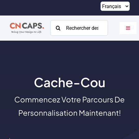
Passer
au
contenu
Rechercher:
Bascu
la
navig
Maison
Coutume
Catalogue
Cache-Cou
À propos
Commencez Votre Parcours De
Ressources
Personnalisation Maintenant!
Contact